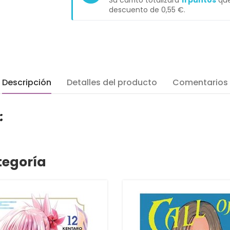
Su carrito totalizará
11
puntos
que
descuento de
0,55 €
.
Descripción
Detalles del producto
Comentarios
:
tegoría