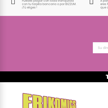
Puedes pagar con toda tranquilad
A par
con tu tarjeta bancaria o por BIZZUM.
eres 
¡Tú eliges
!
que 