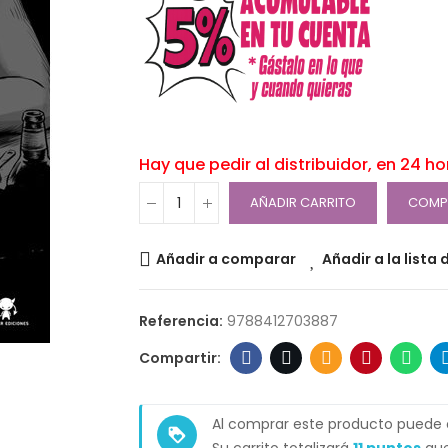
Hay que pedir al distribuidor, en 24 h
AÑADIR CARRITO
COMP
Añadir a comparar
Añadir a la lista
Referencia:
9788412703887
Al comprar este producto puede
loyalty