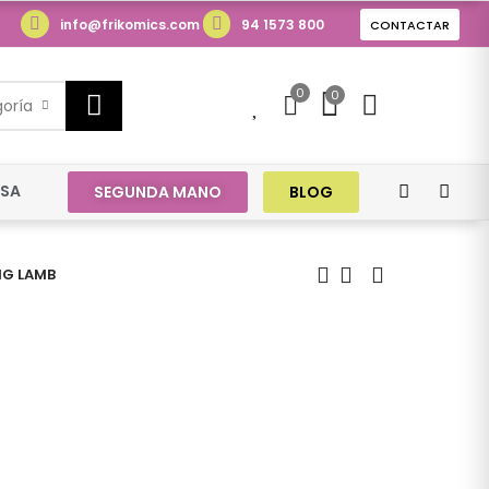
info@frikomics.com
94 1573 800
CONTACTAR
0
0
0
goría
ESA
SEGUNDA MANO
BLOG
NG LAMB