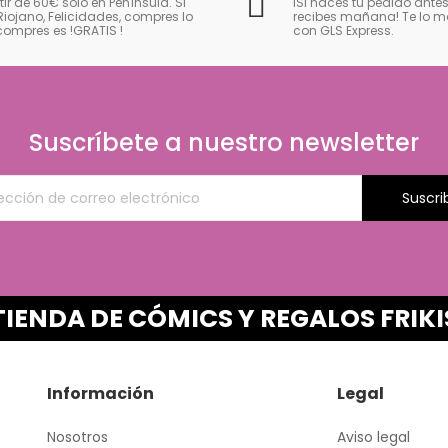
tir de 60€ solo en Península. Si
iSi haces tu pedido antes
Riojano, Felicidades, compres lo
recibes mañana! Te lo
compres es !GRATIS
!
con GLS Express.
Suscríbete a nuestro newsletter
Suscri
TIENDA DE CÓMICS Y REGALOS FRIKI
Información
Legal
Nosotros
Aviso legal