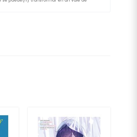
 se puede(n) transformar en un vale de