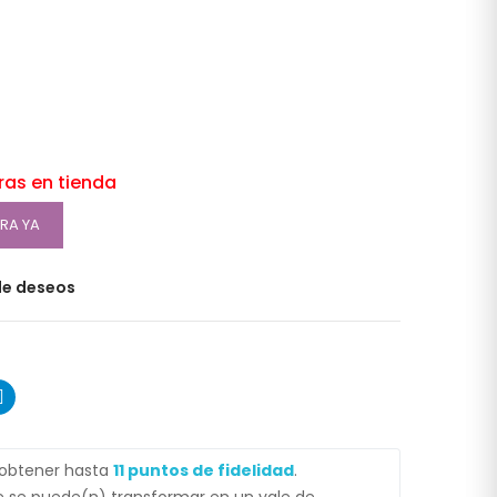
oras en tienda
RA YA
 de deseos
 obtener hasta
11
puntos de fidelidad
.