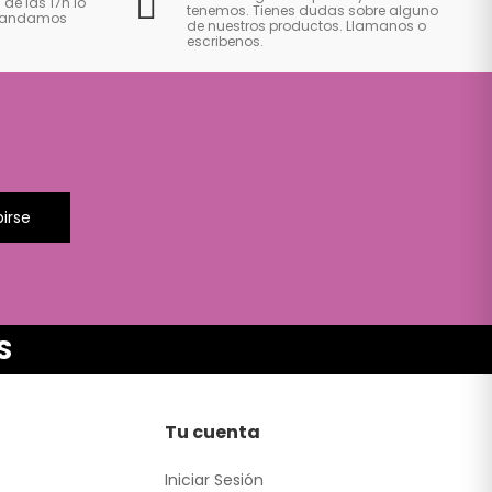
 de las 17h lo
tenemos. Tienes dudas sobre alguno
 mandamos
de nuestros productos. Llamanos o
escribenos.
birse
S
Tu cuenta
Iniciar Sesión