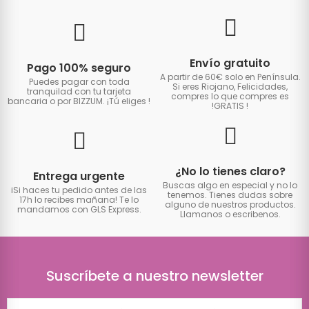
Envío gratuito
Pago 100% seguro
A partir de 60€ solo en Península.
Puedes pagar con toda
Si eres Riojano, Felicidades,
tranquilad con tu tarjeta
compres lo que compres es
bancaria o por BIZZUM. ¡Tú eliges
!
!GRATIS
!
¿No lo tienes claro?
Entrega urgente
Buscas algo en especial y no lo
iSi haces tu pedido antes de las
tenemos. Tienes dudas sobre
17h lo recibes mañana! Te lo
alguno de nuestros productos.
mandamos con GLS Express.
Llamanos o escribenos.
Suscríbete a nuestro newsletter