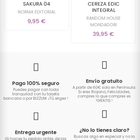
SAKURA 04
CEREZA EDIC
INTEGRAL
NORMA EDITORIAL
RANDOM HOUSE
9,95 €
MONDADORI
39,95 €
Envío gratuito
Pago 100% seguro
A partir de 60€ solo en Península.
Puedes pagar con toda
Si eres Riojano, Felicidades,
tranquilad con tu tarjeta
compres lo que compres es
bancaria o por BIZZUM. ¡Tú eliges
!
!GRATIS
!
¿No lo tienes claro?
Entrega urgente
Buscas algo en especial y no lo
iSi haces tu pedido antes de las