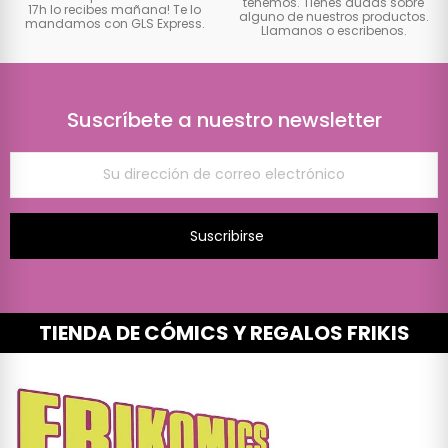
tenemos. Tienes dudas sobre
17h lo recibes mañana! Te lo
alguno de nuestros productos.
mandamos con GLS Express.
Llamanos o escribenos.
Suscríbete a nuestro newsletter
Suscribirse
TIENDA DE CÓMICS Y REGALOS FRIKIS