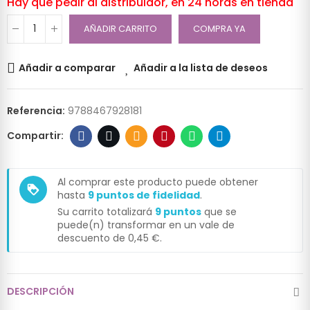
Hay que pedir al distribuidor, en 24 horas en tienda
AÑADIR CARRITO
COMPRA YA
Añadir a comparar
Añadir a la lista de deseos
Referencia:
9788467928181
Al comprar este producto puede obtener
loyalty
hasta
9
puntos de fidelidad
.
Su carrito totalizará
9
puntos
que se
puede(n) transformar en un vale de
descuento de
0,45 €
.
DESCRIPCIÓN