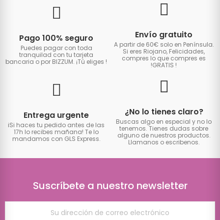
Envío gratuito
Pago 100% seguro
A partir de 60€ solo en Península.
Puedes pagar con toda
Si eres Riojano, Felicidades,
tranquilad con tu tarjeta
compres lo que compres es
bancaria o por BIZZUM. ¡Tú eliges
!
!GRATIS
!
¿No lo tienes claro?
Entrega urgente
Buscas algo en especial y no lo
iSi haces tu pedido antes de las
tenemos. Tienes dudas sobre
17h lo recibes mañana! Te lo
alguno de nuestros productos.
mandamos con GLS Express.
Llamanos o escribenos.
Suscríbete a nuestro newsletter