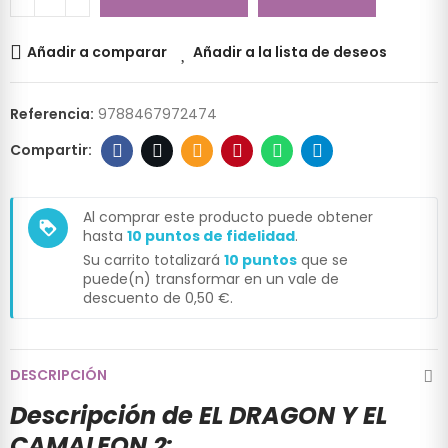
Añadir a comparar
Añadir a la lista de deseos
Referencia:
9788467972474
Al comprar este producto puede obtener
loyalty
hasta
10
puntos de fidelidad
.
Su carrito totalizará
10
puntos
que se
puede(n) transformar en un vale de
descuento de
0,50 €
.
DESCRIPCIÓN
Descripción de EL DRAGON Y EL
CAMALEON 2: