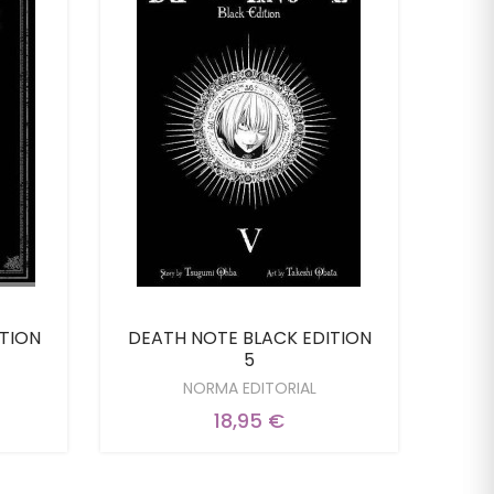
TION
DEATH NOTE BLACK EDITION
PAR
5
NORMA EDITORIAL
18,95 €