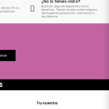
¿No lo tienes claro?
Buscas algo en especial y no lo
 de las 17h lo
tenemos. Tienes dudas sobre alguno
 mandamos
de nuestros productos. Llamanos o
escribenos.
birse
S
Tu cuenta