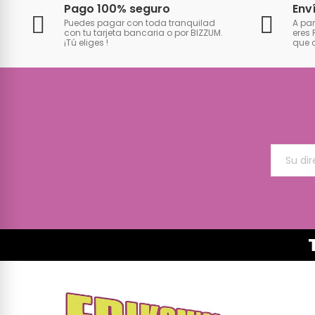
Pago 100% seguro
Env
Puedes pagar con toda tranquilad
A par
con tu tarjeta bancaria o por BIZZUM.
eres 
¡Tú eliges
!
que 