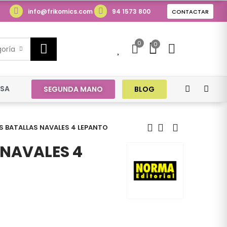
info@frikomics.com
94 1573 800
CONTACTAR
0
0
0
goría
ESA
SEGUNDA MANO
BLOG
 BATALLAS NAVALES 4 LEPANTO
NAVALES 4