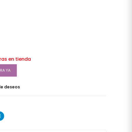
oras en tienda
RA YA
 de deseos