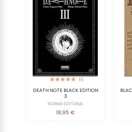
(1)
A Y
DEATH NOTE BLACK EDITION
BLAC
3
NORMA EDITORIAL
18,95 €