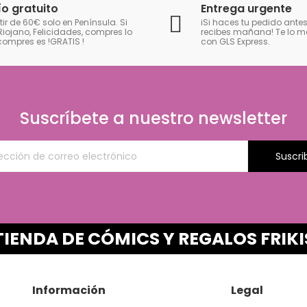
ío gratuito
Entrega urgente
tir de 60€ solo en Península. Si
iSi haces tu pedido antes
Riojano, Felicidades, compres lo
recibes mañana! Te lo
compres es !GRATIS
!
con GLS Express.
Suscríbete a nuestro newsletter
Suscri
TIENDA DE CÓMICS Y REGALOS FRIKI
Información
Legal