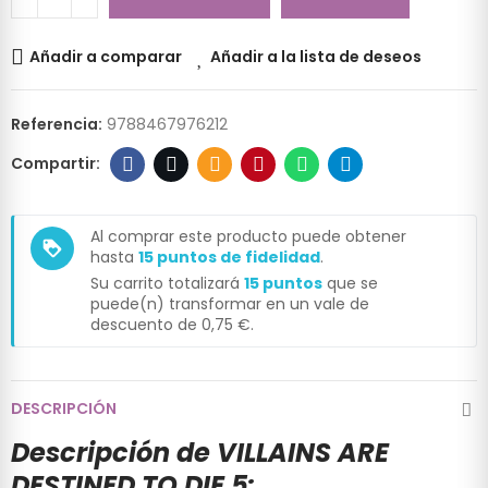
Añadir a comparar
Añadir a la lista de deseos
Referencia:
9788467976212
Al comprar este producto puede obtener
loyalty
hasta
15
puntos de fidelidad
.
Su carrito totalizará
15
puntos
que se
puede(n) transformar en un vale de
descuento de
0,75 €
.
DESCRIPCIÓN
Descripción de VILLAINS ARE
DESTINED TO DIE 5: