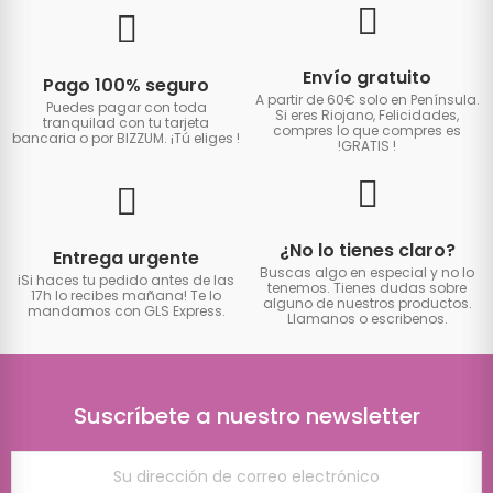
Envío gratuito
Pago 100% seguro
A partir de 60€ solo en Península.
Puedes pagar con toda
Si eres Riojano, Felicidades,
tranquilad con tu tarjeta
compres lo que compres es
bancaria o por BIZZUM. ¡Tú eliges
!
!GRATIS
!
¿No lo tienes claro?
Entrega urgente
Buscas algo en especial y no lo
iSi haces tu pedido antes de las
tenemos. Tienes dudas sobre
17h lo recibes mañana! Te lo
alguno de nuestros productos.
mandamos con GLS Express.
Llamanos o escribenos.
Suscríbete a nuestro newsletter