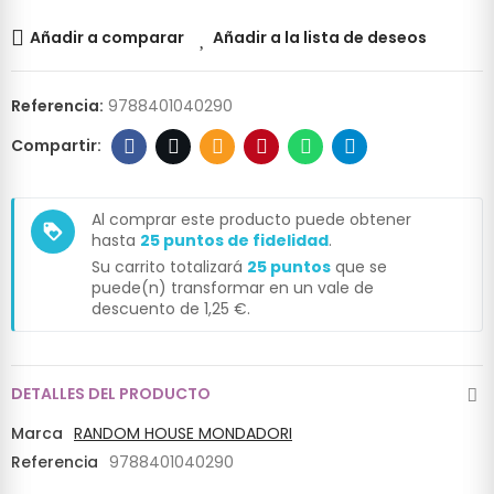
Añadir a comparar
Añadir a la lista de deseos
Referencia:
9788401040290
Al comprar este producto puede obtener
loyalty
hasta
25
puntos de fidelidad
.
Su carrito totalizará
25
puntos
que se
puede(n) transformar en un vale de
descuento de
1,25 €
.
DETALLES DEL PRODUCTO
Marca
RANDOM HOUSE MONDADORI
Referencia
9788401040290