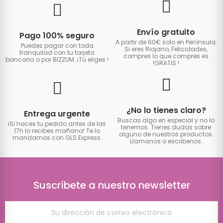
Envío gratuito
Pago 100% seguro
A partir de 60€ solo en Península.
Puedes pagar con toda
Si eres Riojano, Felicidades,
tranquilad con tu tarjeta
compres lo que compres es
bancaria o por BIZZUM. ¡Tú eliges
!
!GRATIS
!
¿No lo tienes claro?
Entrega urgente
Buscas algo en especial y no lo
iSi haces tu pedido antes de las
tenemos. Tienes dudas sobre
17h lo recibes mañana! Te lo
alguno de nuestros productos.
mandamos con GLS Express.
Llamanos o escribenos.
Suscríbete a nuestro newsletter