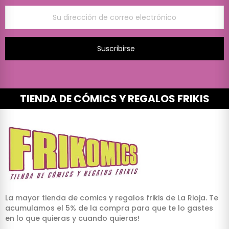
Suscribirse
TIENDA DE CÓMICS Y REGALOS FRIKIS
La mayor tienda de comics y regalos frikis de La Rioja. Te
acumulamos el 5% de la compra para que te lo gastes
en lo que quieras y cuando quieras!