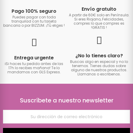
Envío gratuito
Pago 100% seguro
A partir de 60€ solo en Península.
Puedes pagar con toda
Si eres Riojano, Felicidades,
tranquilad con tu tarjeta
compres lo que compres es
bancaria o por BIZZUM. ¡Tú eliges
!
!GRATIS
!
¿No lo tienes claro?
Entrega urgente
Buscas algo en especial y no lo
iSi haces tu pedido antes de las
tenemos. Tienes dudas sobre
17h lo recibes mañana! Te lo
alguno de nuestros productos.
mandamos con GLS Express.
Llamanos o escribenos.
Suscríbete a nuestro newsletter