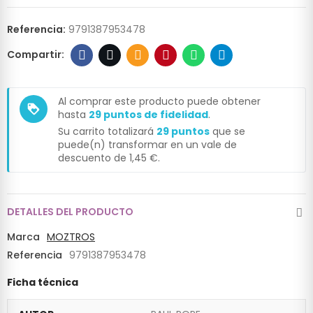
Referencia:
9791387953478
Al comprar este producto puede obtener
loyalty
hasta
29
puntos de fidelidad
.
Su carrito totalizará
29
puntos
que se
puede(n) transformar en un vale de
descuento de
1,45 €
.
DETALLES DEL PRODUCTO
Marca
MOZTROS
Referencia
9791387953478
Ficha técnica