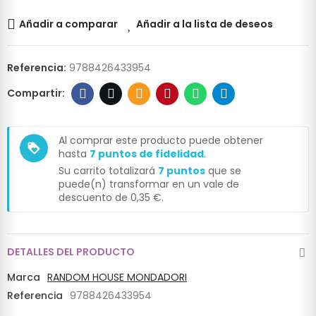
Añadir a comparar
Añadir a la lista de deseos
Referencia:
9788426433954
Al comprar este producto puede obtener
loyalty
hasta
7
puntos de fidelidad
.
Su carrito totalizará
7
puntos
que se
puede(n) transformar en un vale de
descuento de
0,35 €
.
DETALLES DEL PRODUCTO
Marca
RANDOM HOUSE MONDADORI
Referencia
9788426433954