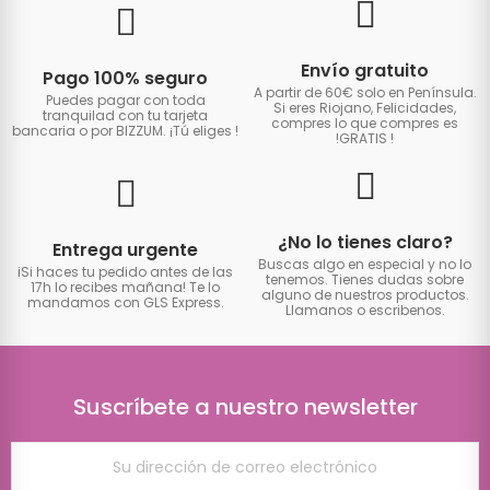
Envío gratuito
Pago 100% seguro
A partir de 60€ solo en Península.
Puedes pagar con toda
Si eres Riojano, Felicidades,
tranquilad con tu tarjeta
compres lo que compres es
bancaria o por BIZZUM. ¡Tú eliges
!
!GRATIS
!
¿No lo tienes claro?
Entrega urgente
Buscas algo en especial y no lo
iSi haces tu pedido antes de las
tenemos. Tienes dudas sobre
17h lo recibes mañana! Te lo
alguno de nuestros productos.
mandamos con GLS Express.
Llamanos o escribenos.
Suscríbete a nuestro newsletter