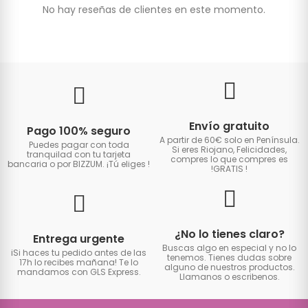
No hay reseñas de clientes en este momento.
Envío gratuito
Pago 100% seguro
A partir de 60€ solo en Península.
Puedes pagar con toda
Si eres Riojano, Felicidades,
tranquilad con tu tarjeta
compres lo que compres es
bancaria o por BIZZUM. ¡Tú eliges
!
!GRATIS
!
¿No lo tienes claro?
Entrega urgente
Buscas algo en especial y no lo
iSi haces tu pedido antes de las
tenemos. Tienes dudas sobre
17h lo recibes mañana! Te lo
alguno de nuestros productos.
mandamos con GLS Express.
Llamanos o escribenos.