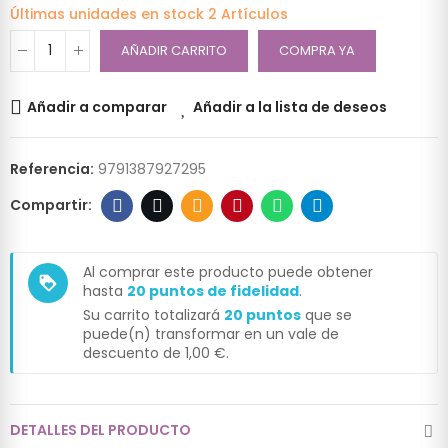
Últimas unidades en stock
2 Artículos
AÑADIR CARRITO
COMPRA YA
Añadir a comparar
Añadir a la lista de deseos
Referencia:
9791387927295
Al comprar este producto puede obtener
loyalty
hasta
20
puntos de fidelidad
.
Su carrito totalizará
20
puntos
que se
puede(n) transformar en un vale de
descuento de
1,00 €
.
DETALLES DEL PRODUCTO