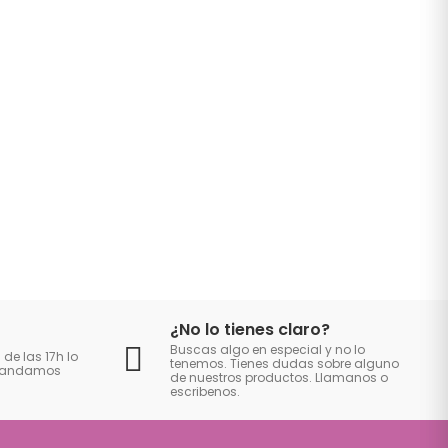
¿No lo tienes claro?
Buscas algo en especial y no lo
 de las 17h lo
tenemos. Tienes dudas sobre alguno
 mandamos
de nuestros productos. Llamanos o
escribenos.