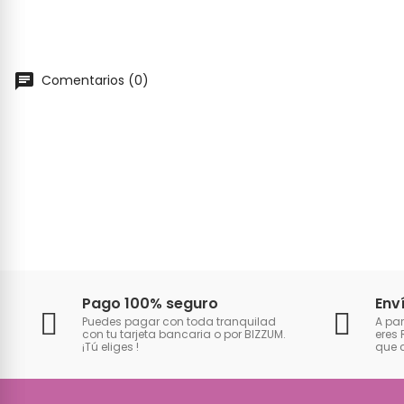
Comentarios (0)
Pago 100% seguro
Env
Puedes pagar con toda tranquilad
A par
con tu tarjeta bancaria o por BIZZUM.
eres 
¡Tú eliges
!
que 