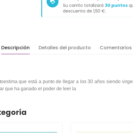
loyalty
Su carrito totalizará
30
puntos
qu
descuento de
1,50 €
.
Descripción
Detalles del producto
Comentarios
utoestima que está a punto de llegar a los 30 años siendo vir
otar que ha ganado el poder de leer la
tegoría