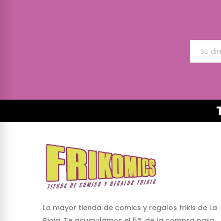
La mayor tienda de comics y regalos frikis de La
Rioja. Te acumulamos el 5% de la compra para