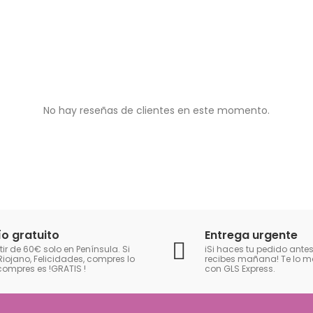
No hay reseñas de clientes en este momento.
ío gratuito
Entrega urgente
tir de 60€ solo en Península. Si
iSi haces tu pedido antes
Riojano, Felicidades, compres lo
recibes mañana! Te lo
compres es !GRATIS
!
con GLS Express.