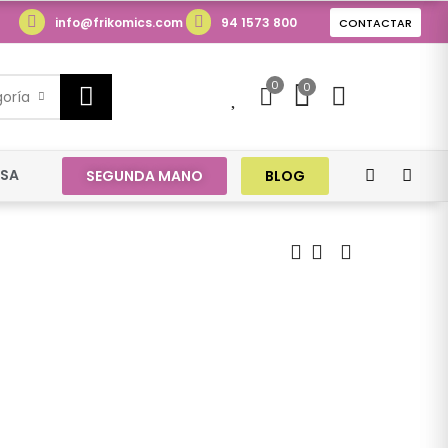
info@frikomics.com
94 1573 800
CONTACTAR
0
0
0
goría
ESA
SEGUNDA MANO
BLOG