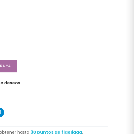
RA YA
 de deseos
 obtener hasta
30
puntos de fidelidad
.