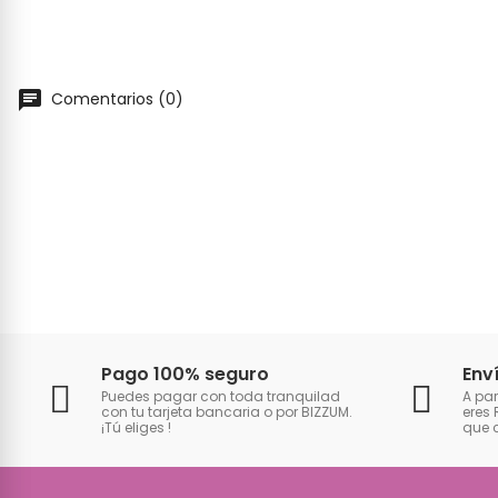
Comentarios (0)
Pago 100% seguro
Env
Puedes pagar con toda tranquilad
A par
con tu tarjeta bancaria o por BIZZUM.
eres 
¡Tú eliges
!
que 