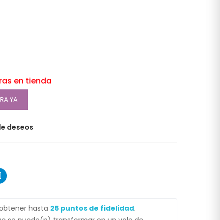
oras en tienda
RA YA
 de deseos
 obtener hasta
25
puntos de fidelidad
.