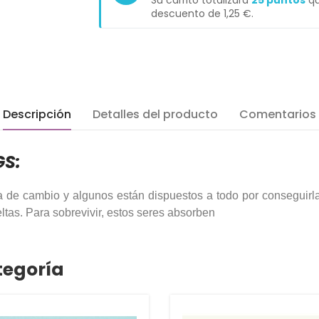
Su carrito totalizará
25
puntos
qu
descuento de
1,25 €
.
Descripción
Detalles del producto
Comentarios
GS:
de cambio y algunos están dispuestos a todo por conseguirla
ltas. Para sobrevivir, estos seres absorben
tegoría