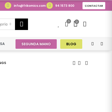
info@frikomics.com
94 1573 800
CONTACTAR
0
0
0
goría
ESA
SEGUNDA MANO
BLOG
INGS