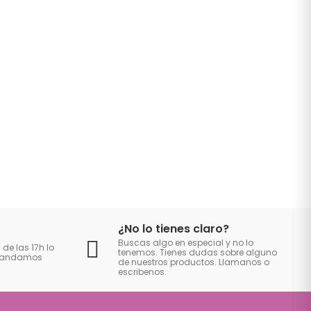
¿No lo tienes claro?
Buscas algo en especial y no lo
 de las 17h lo
tenemos. Tienes dudas sobre alguno
 mandamos
de nuestros productos. Llamanos o
escribenos.