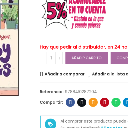
Hay que pedir al distribuidor, en 24 h
AÑADIR CARRITO
COMP
Añadir a comparar
Añadir a la lista
Referencia:
9788410287204
Al comprar este producto puede
loyalty