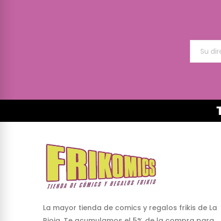
La mayor tienda de comics y regalos frikis de La
Rioja. Te acumulamos el 5% de la compra para