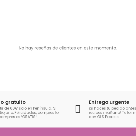
No hay reseñas de clientes en este momento.
ío gratuito
Entrega urgente
tir de 60€ solo en Península. Si
iSi haces tu pedido antes
Riojano, Felicidades, compres lo
recibes mañana! Te lo
compres es !GRATIS
!
con GLS Express.