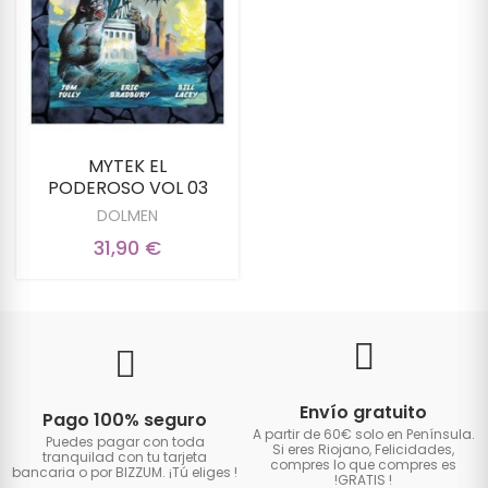
MYTEK EL
PODEROSO VOL 03
DOLMEN
31,90 €
Envío gratuito
Pago 100% seguro
A partir de 60€ solo en Península.
Puedes pagar con toda
Si eres Riojano, Felicidades,
tranquilad con tu tarjeta
compres lo que compres es
bancaria o por BIZZUM. ¡Tú eliges
!
!GRATIS
!