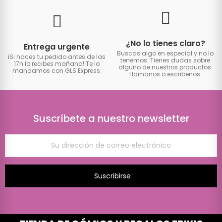
¿No lo tienes claro?
Entrega urgente
Buscas algo en especial y no lo
iSi haces tu pedido antes de las
tenemos. Tienes dudas sobre
17h lo recibes mañana! Te lo
alguno de nuestros productos.
mandamos con GLS Express.
Llamanos o escribenos.
Suscríbete a nuestro newsletter
Suscribirse