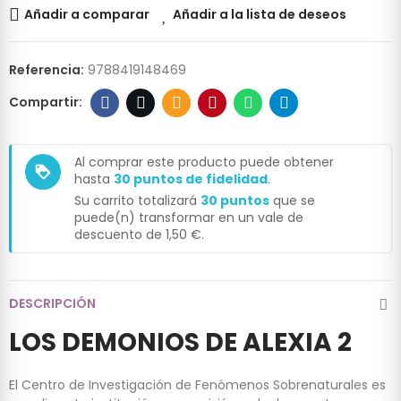
Añadir a comparar
Añadir a la lista de deseos
Referencia:
9788419148469
Al comprar este producto puede obtener
loyalty
hasta
30
puntos de fidelidad
.
Su carrito totalizará
30
puntos
que se
puede(n) transformar en un vale de
descuento de
1,50 €
.
DESCRIPCIÓN
LOS DEMONIOS DE ALEXIA 2
El Centro de Investigación de Fenómenos Sobrenaturales es