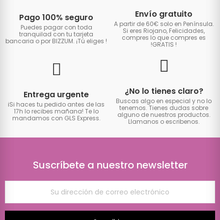
Envío gratuito
Pago 100% seguro
A partir de 60€ solo en Península.
Puedes pagar con toda
Si eres Riojano, Felicidades,
tranquilad con tu tarjeta
compres lo que compres es
bancaria o por BIZZUM. ¡Tú eliges
!
!GRATIS
!
¿No lo tienes claro?
Entrega urgente
Buscas algo en especial y no lo
iSi haces tu pedido antes de las
tenemos. Tienes dudas sobre
17h lo recibes mañana! Te lo
alguno de nuestros productos.
mandamos con GLS Express.
Llamanos o escribenos.
Suscríbete a nuestro newsletter