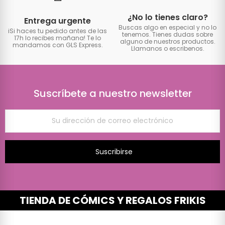
¿No lo tienes claro?
Entrega urgente
Buscas algo en especial y no lo
iSi haces tu pedido antes de las
tenemos. Tienes dudas sobre
17h lo recibes mañana! Te lo
alguno de nuestros productos.
mandamos con GLS Express.
Llamanos o escribenos.
Suscríbete a nuestro newsletter
Suscribirse
TIENDA DE CÓMICS Y REGALOS FRIKIS