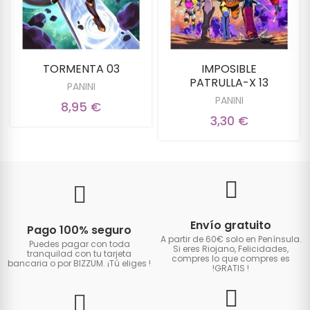
TORMENTA 03
IMPOSIBLE
PATRULLA-X 13
PANINI
PANINI
8,95 €
3,30 €
Envío gratuito
Pago 100% seguro
A partir de 60€ solo en Península.
Puedes pagar con toda
Si eres Riojano, Felicidades,
tranquilad con tu tarjeta
compres lo que compres es
bancaria o por BIZZUM. ¡Tú eliges
!
!GRATIS
!