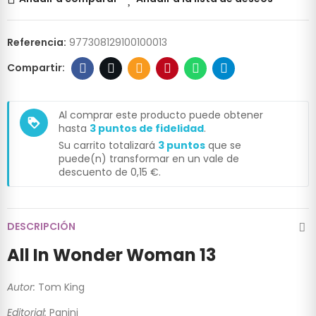
Referencia:
977308129100100013
Al comprar este producto puede obtener
loyalty
hasta
3
puntos de fidelidad
.
Su carrito totalizará
3
puntos
que se
puede(n) transformar en un vale de
descuento de
0,15 €
.
DESCRIPCIÓN
All In Wonder Woman 13
Autor:
Tom King
Editorial:
Panini