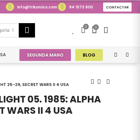
info@frikomics.com
94 1573 800
CONTACTAR
0
0
0
goría
ESA
SEGUNDA MANO
BLOG
GHT 25-29, SECRET WARS II 4 USA
IGHT 05. 1985: ALPHA
T WARS II 4 USA