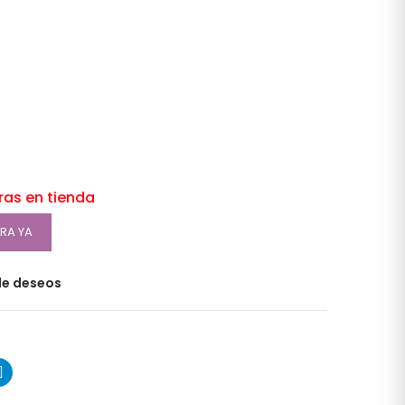
oras en tienda
RA YA
 de deseos