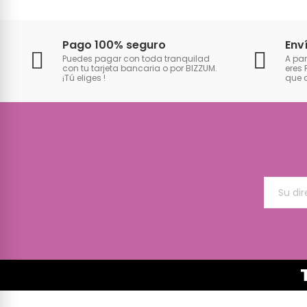
Pago 100% seguro
Env
Puedes pagar con toda tranquilad
A par
con tu tarjeta bancaria o por BIZZUM.
eres 
¡Tú eliges
!
que 