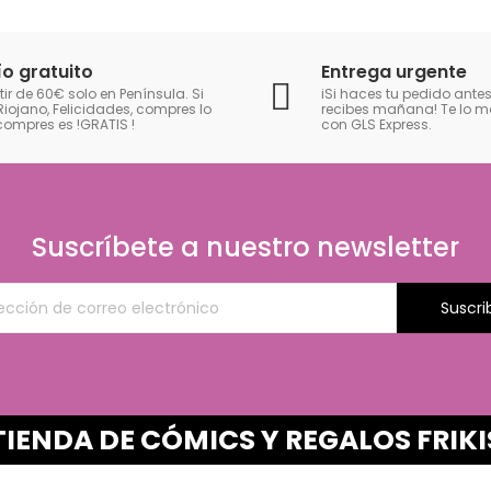
ío gratuito
Entrega urgente
tir de 60€ solo en Península. Si
iSi haces tu pedido antes
Riojano, Felicidades, compres lo
recibes mañana! Te lo
compres es !GRATIS
!
con GLS Express.
Suscríbete a nuestro newsletter
Suscri
TIENDA DE CÓMICS Y REGALOS FRIKI