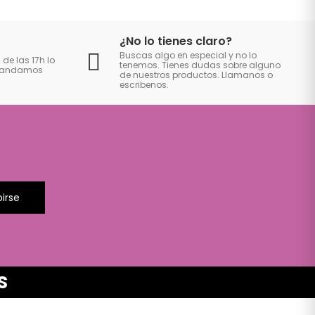
¿No lo tienes claro?
Buscas algo en especial y no lo
 de las 17h lo
tenemos. Tienes dudas sobre alguno
 mandamos
de nuestros productos. Llamanos o
escribenos.
birse
S