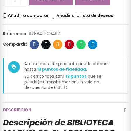
Añadir a comparar
Añadir a la lista de deseos
Referencia:
9788411509497
Al comprar este producto puede obtener
loyalty
hasta
13
puntos de fidelidad
.
Su carrito totalizará
13
puntos
que se
puede(n) transformar en un vale de
descuento de
0,65 €
.
DESCRIPCIÓN
Descripción de BIBLIOTECA