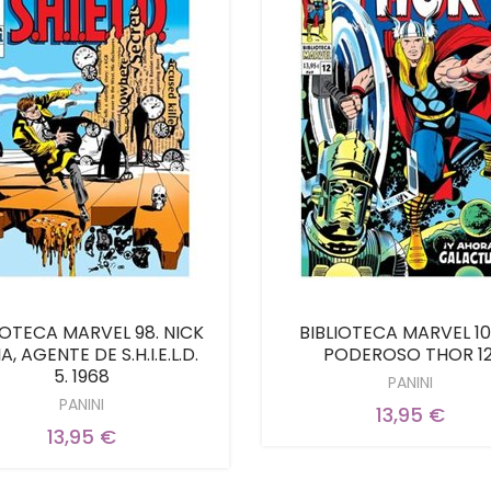
IOTECA MARVEL 98. NICK
BIBLIOTECA MARVEL 101
A, AGENTE DE S.H.I.E.L.D.
PODEROSO THOR 12
5. 1968
PANINI
PANINI
13,95 €
13,95 €