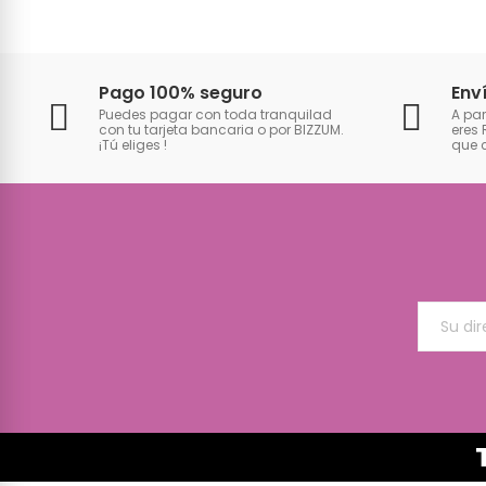
Pago 100% seguro
Env
Puedes pagar con toda tranquilad
A par
con tu tarjeta bancaria o por BIZZUM.
eres 
¡Tú eliges
!
que 