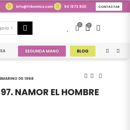
info@frikomics.com
94 1573 800
CONTACTAR
0
0
0
goría
ESA
SEGUNDA MANO
BLOG
UBMARINO 05 1968
 97. NAMOR EL HOMBRE