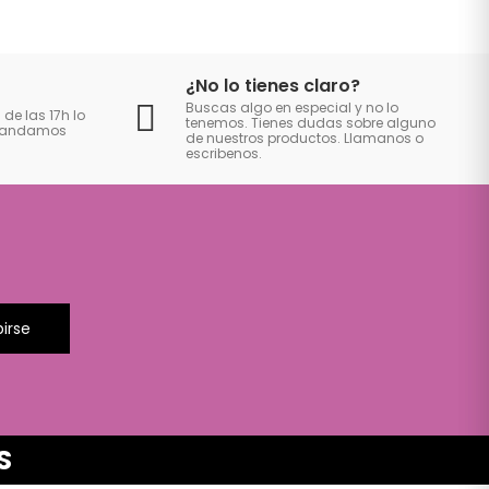
¿No lo tienes claro?
Buscas algo en especial y no lo
 de las 17h lo
tenemos. Tienes dudas sobre alguno
 mandamos
de nuestros productos. Llamanos o
escribenos.
birse
S