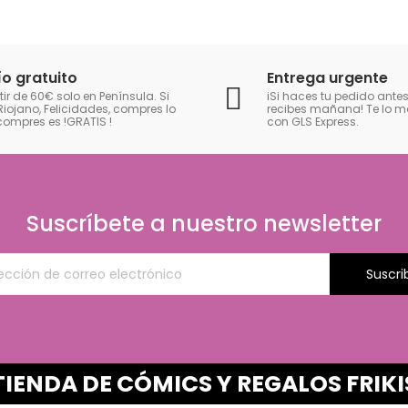
ío gratuito
Entrega urgente
tir de 60€ solo en Península. Si
iSi haces tu pedido antes
Riojano, Felicidades, compres lo
recibes mañana! Te lo
compres es !GRATIS
!
con GLS Express.
Suscríbete a nuestro newsletter
Suscri
TIENDA DE CÓMICS Y REGALOS FRIKI