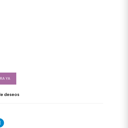
RA YA
 de deseos