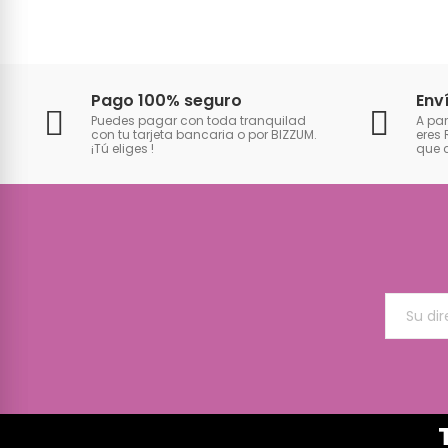
Pago 100% seguro
Env
Puedes pagar con toda tranquilad
A par
con tu tarjeta bancaria o por BIZZUM.
eres 
¡Tú eliges
!
que 