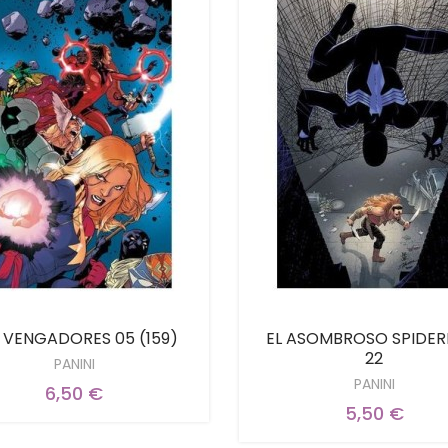
 VENGADORES 05 (159)
EL ASOMBROSO SPIDE
22
PANINI
PANINI
6,50 €
5,50 €