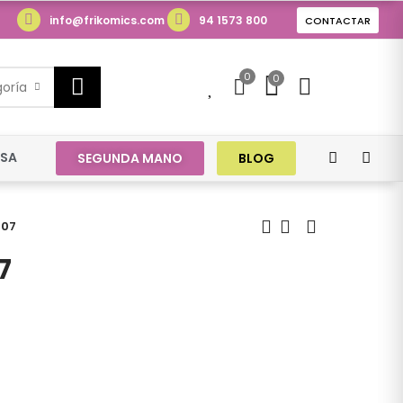
info@frikomics.com
94 1573 800
CONTACTAR
0
0
0
goría
ESA
SEGUNDA MANO
BLOG
 07
7