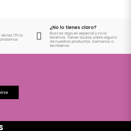
¿No lo tienes claro?
Buscas algo en especial y no lo
 de las 17h lo
tenemos. Tienes dudas sobre alguno
 mandamos
de nuestros productos. Llamanos o
escribenos.
birse
S