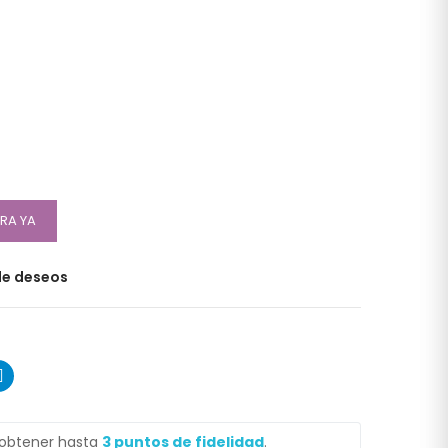
RA YA
 de deseos
 obtener hasta
3
puntos de fidelidad
.