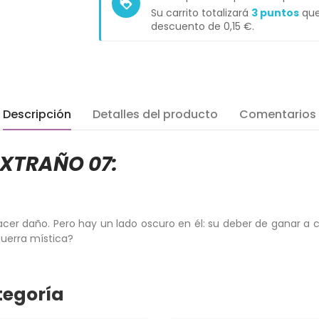
loyalty
Su carrito totalizará
3
puntos
que
descuento de
0,15 €
.
Descripción
Detalles del producto
Comentarios
EXTRAÑO 07:
er daño. Pero hay un lado oscuro en él: su deber de ganar a 
guerra mística?
tegoría