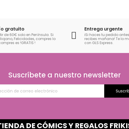
ío gratuito
Entrega urgente
tir de 60€ solo en Península. Si
iSi haces tu pedido antes
Riojano, Felicidades, compres lo
recibes mañana! Te lo
compres es !GRATIS
!
con GLS Express.
Suscríbete a nuestro newsletter
Suscri
TIENDA DE CÓMICS Y REGALOS FRIKI