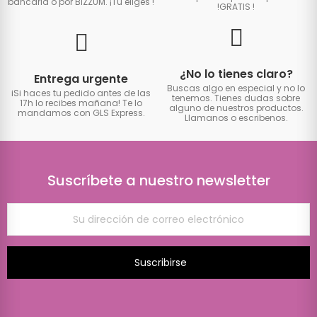
bancaria o por BIZZUM. ¡Tú eliges
!
!GRATIS
!
¿No lo tienes claro?
Entrega urgente
Buscas algo en especial y no lo
iSi haces tu pedido antes de las
tenemos. Tienes dudas sobre
17h lo recibes mañana! Te lo
alguno de nuestros productos.
mandamos con GLS Express.
Llamanos o escribenos.
Suscríbete a nuestro newsletter
Suscribirse