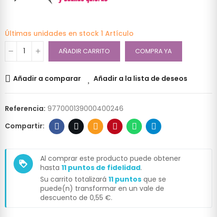
Últimas unidades en stock
1 Artículo
AÑADIR CARRITO
COMPRA YA
Añadir a comparar
Añadir a la lista de deseos
Referencia:
977000139000400246
Al comprar este producto puede obtener
loyalty
hasta
11
puntos de fidelidad
.
Su carrito totalizará
11
puntos
que se
puede(n) transformar en un vale de
descuento de
0,55 €
.