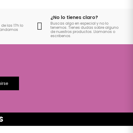
¿No lo tienes claro?
Buscas algo en especial y no lo
 de las 17h lo
tenemos. Tienes dudas sobre alguno
 mandamos
de nuestros productos. Llamanos o
escribenos.
birse
S