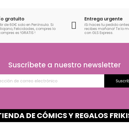
ío gratuito
Entrega urgente
tir de 60€ solo en Península. Si
iSi haces tu pedido antes
Riojano, Felicidades, compres lo
recibes mañana! Te lo
compres es !GRATIS
!
con GLS Express.
Suscríbete a nuestro newsletter
Suscri
TIENDA DE CÓMICS Y REGALOS FRIKI