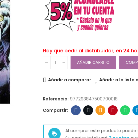
Hay que pedir al distribuidor, en 24 h
AÑADIR CARRITO
COMP
Añadir a comparar
Añadir a la lista
Referencia:
977293847500700018
Al comprar este producto puede
loyalty