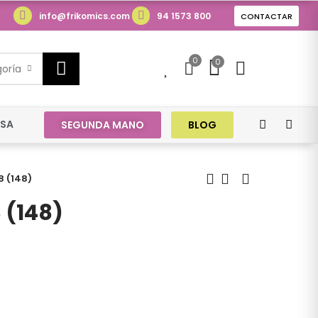
info@frikomics.com
94 1573 800
CONTACTAR
0
0
0
goría
ESA
SEGUNDA MANO
BLOG
8 (148)
 (148)