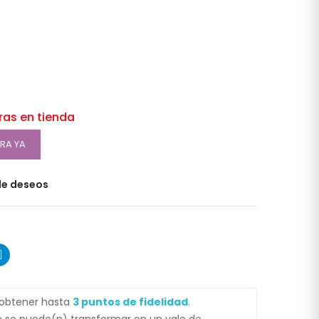
oras en tienda
RA YA
 de deseos
 obtener hasta
3
puntos de fidelidad
.