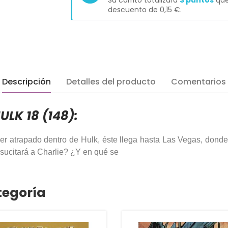
Su carrito totalizará
3
puntos
que
descuento de
0,15 €
.
Descripción
Detalles del producto
Comentarios
ULK 18 (148):
er atrapado dentro de Hulk, éste llega hasta Las Vegas, donde
resucitará a Charlie? ¿Y en qué se
tegoría