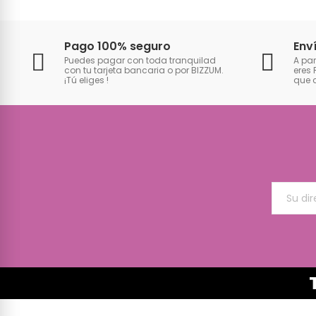
Pago 100% seguro
Env
Puedes pagar con toda tranquilad
A par
con tu tarjeta bancaria o por BIZZUM.
eres 
¡Tú eliges
!
que 