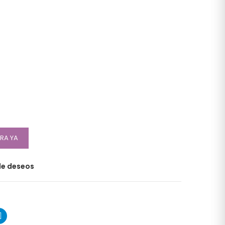
RA YA
 de deseos