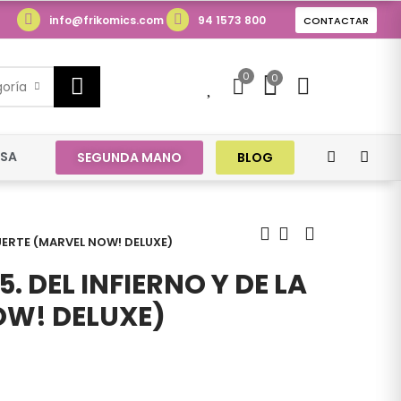
info@frikomics.com
94 1573 800
CONTACTAR
0
0
0
goría
ESA
SEGUNDA MANO
BLOG
MUERTE (MARVEL NOW! DELUXE)
. DEL INFIERNO Y DE LA
OW! DELUXE)