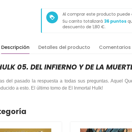
Al comprar este producto puede
loyalty
Su carrito totalizará
36
puntos
qu
descuento de
1,80 €
.
Descripción
Detalles del producto
Comentarios
HULK 05. DEL INFIERNO Y DE LA MUER
smas del pasado la respuesta a todas sus preguntas. Aquel 
ucido a esto. El último tomo de El Inmortal Hulk!
tegoría