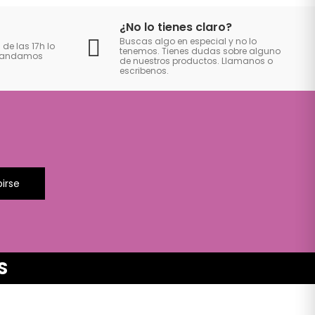
¿No lo tienes claro?
Buscas algo en especial y no lo
 de las 17h lo
tenemos. Tienes dudas sobre alguno
 mandamos
de nuestros productos. Llamanos o
escribenos.
birse
S