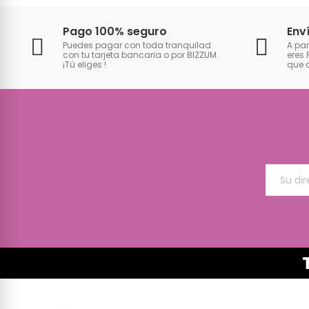
Pago 100% seguro
Env
Puedes pagar con toda tranquilad
A par
con tu tarjeta bancaria o por BIZZUM.
eres 
¡Tú eliges
!
que 