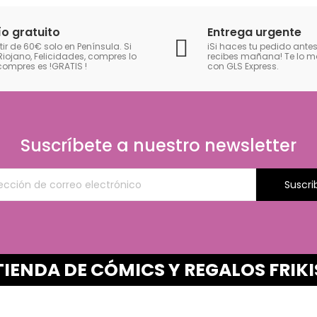
ío gratuito
Entrega urgente
tir de 60€ solo en Península. Si
iSi haces tu pedido antes
Riojano, Felicidades, compres lo
recibes mañana! Te lo
compres es !GRATIS
!
con GLS Express.
Suscríbete a nuestro newsletter
Suscri
TIENDA DE CÓMICS Y REGALOS FRIKI