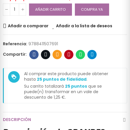
AÑADIR CARRITO
COMPRA YA
Añadir a comparar
Añadir a la lista de deseos
Referencia:
9788411507691
Al comprar este producto puede obtener
loyalty
hasta
25
puntos de fidelidad
.
Su carrito totalizará
25
puntos
que se
puede(n) transformar en un vale de
descuento de
1,25 €
.
DESCRIPCIÓN