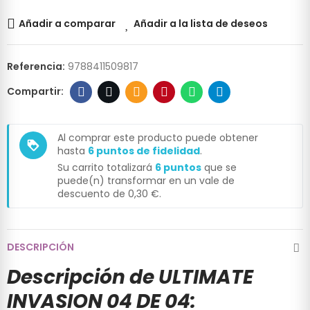
Añadir a comparar
Añadir a la lista de deseos
Referencia:
9788411509817
Al comprar este producto puede obtener
loyalty
hasta
6
puntos de fidelidad
.
Su carrito totalizará
6
puntos
que se
puede(n) transformar en un vale de
descuento de
0,30 €
.
DESCRIPCIÓN
Descripción de ULTIMATE
INVASION 04 DE 04: