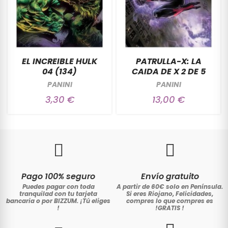
EL INCREIBLE HULK
PATRULLA-X: LA
04 (134)
CAIDA DE X 2 DE 5
PANINI
PANINI
3,30 €
13,00 €
Pago 100% seguro
Envío gratuito
Puedes pagar con toda
A partir de 60€ solo en Península.
tranquilad con tu tarjeta
Si eres Riojano, Felicidades,
bancaria o por BIZZUM. ¡Tú eliges
compres lo que compres es
!
!GRATIS
!