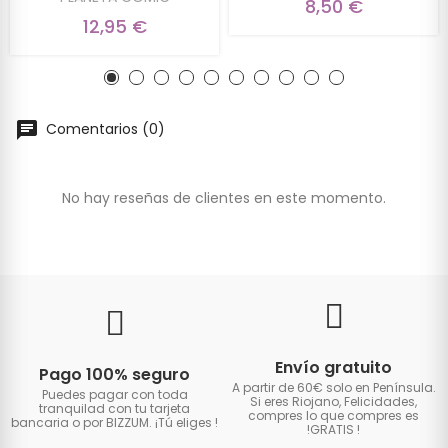
8,50 €
12,95 €
Comentarios (0)
No hay reseñas de clientes en este momento.
Envío gratuito
Pago 100% seguro
A partir de 60€ solo en Península.
Puedes pagar con toda
Si eres Riojano, Felicidades,
tranquilad con tu tarjeta
compres lo que compres es
bancaria o por BIZZUM. ¡Tú eliges
!
!GRATIS
!