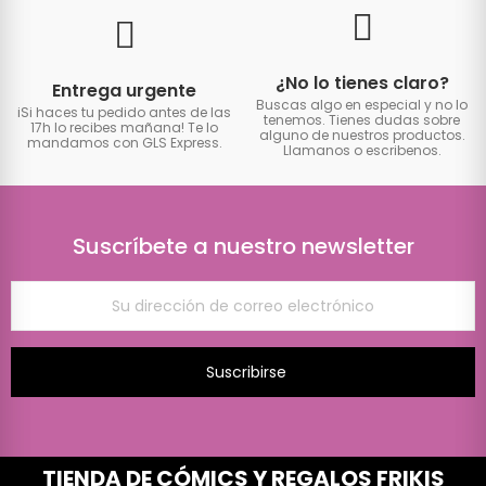
¿No lo tienes claro?
Entrega urgente
Buscas algo en especial y no lo
iSi haces tu pedido antes de las
tenemos. Tienes dudas sobre
17h lo recibes mañana! Te lo
alguno de nuestros productos.
mandamos con GLS Express.
Llamanos o escribenos.
Suscríbete a nuestro newsletter
Suscribirse
TIENDA DE CÓMICS Y REGALOS FRIKIS