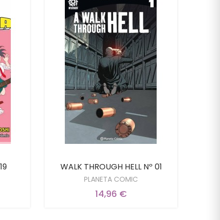
19
WALK THROUGH HELL Nº 01
BE
PLANETA COMIC
14,96 €