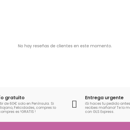
No hay reseñas de clientes en este momento.
ío gratuito
Entrega urgente
tir de 60€ solo en Península. Si
iSi haces tu pedido antes
Riojano, Felicidades, compres lo
recibes mañana! Te lo
compres es !GRATIS
!
con GLS Express.