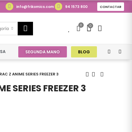
info@frikomics.com
94 1573 800
CONTACTAR
0
0
0
goría
ESA
SEGUNDA MANO
BLOG
RAC Z ANIME SERIES FREEZER 3
E SERIES FREEZER 3