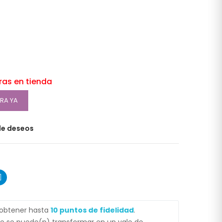
oras en tienda
RA YA
 de deseos
 obtener hasta
10
puntos de fidelidad
.