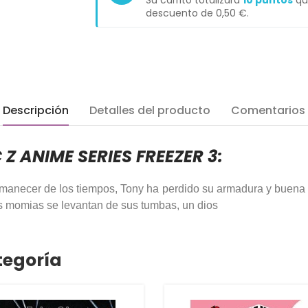
Su carrito totalizará
10
puntos
qu
descuento de
0,50 €
.
Descripción
Detalles del producto
Comentarios
 Z ANIME SERIES FREEZER 3:
 amanecer de los tiempos, Tony ha perdido su armadura y buena
as momias se levantan de sus tumbas, un dios
tegoría