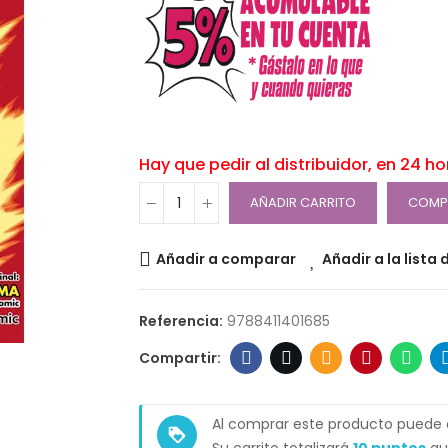
Hay que pedir al distribuidor, en 24 h
AÑADIR CARRITO
COMP
Añadir a comparar
Añadir a la lista
Referencia:
9788411401685
Al comprar este producto puede
loyalty