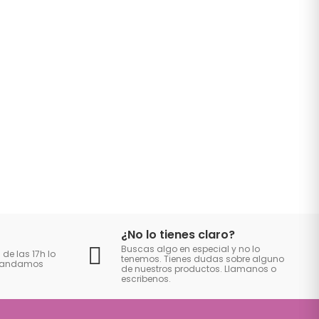
¿No lo tienes claro?
Buscas algo en especial y no lo
 de las 17h lo
tenemos. Tienes dudas sobre alguno
 mandamos
de nuestros productos. Llamanos o
escribenos.