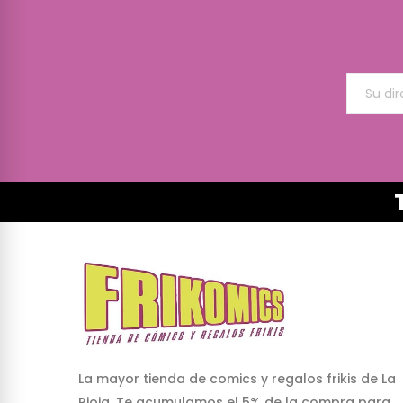
La mayor tienda de comics y regalos frikis de La
Rioja. Te acumulamos el 5% de la compra para