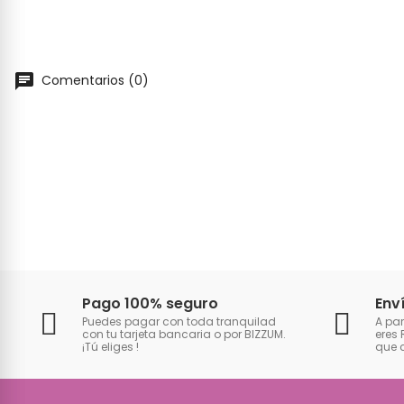
Comentarios (0)
Pago 100% seguro
Env
Puedes pagar con toda tranquilad
A par
con tu tarjeta bancaria o por BIZZUM.
eres 
¡Tú eliges
!
que 