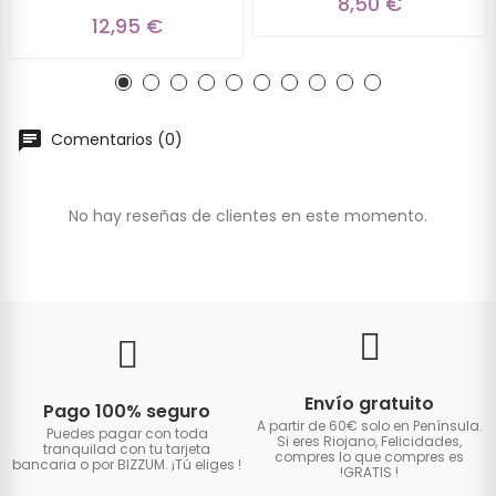
8,50 €
12,95 €
Comentarios (0)
No hay reseñas de clientes en este momento.
Envío gratuito
Pago 100% seguro
A partir de 60€ solo en Península.
Puedes pagar con toda
Si eres Riojano, Felicidades,
tranquilad con tu tarjeta
compres lo que compres es
bancaria o por BIZZUM. ¡Tú eliges
!
!GRATIS
!