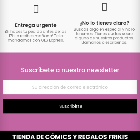
¿No lo tienes claro?
Entrega urgente
Buscas algo en especial y no lo
iSi haces tu pedido antes de las
tenemos. Tienes dudas sobre
17h lo recibes mañana! Te lo
alguno de nuestros productos.
mandamos con GLS Express.
Llamanos o escribenos.
Suscríbete a nuestro newsletter
Suscribirse
TIENDA DE CÓMICS Y REGALOS FRIKIS