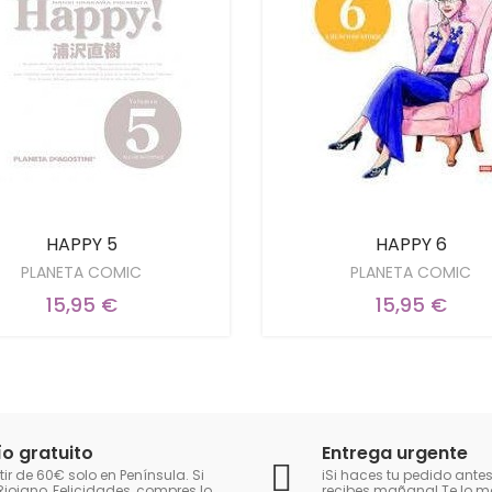
HAPPY 5
HAPPY 6
PLANETA COMIC
PLANETA COMIC
15,95 €
15,95 €
ío gratuito
Entrega urgente
tir de 60€ solo en Península. Si
iSi haces tu pedido antes
Riojano, Felicidades, compres lo
recibes mañana! Te lo