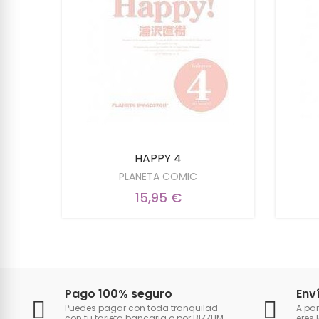
HAPPY 4
PLANETA COMIC
15,95 €
Pago 100% seguro
Env
Puedes pagar con toda tranquilad
A par
con tu tarjeta bancaria o por BIZZUM.
eres 