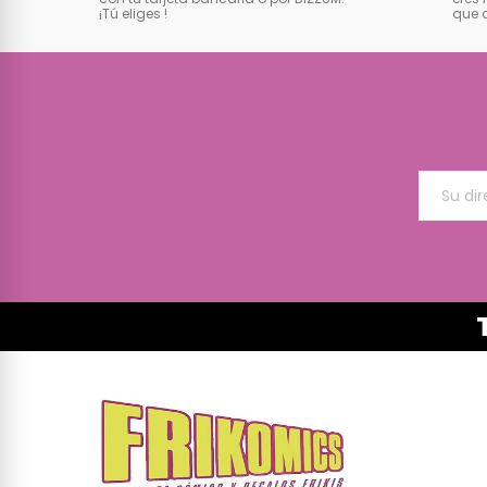
¡Tú eliges
!
que 