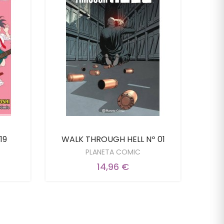
19
WALK THROUGH HELL Nº 01
BE
PLANETA COMIC
14,96 €