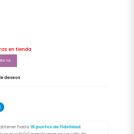
oras en tienda
RA YA
 de deseos
 obtener hasta
15
puntos de fidelidad
.