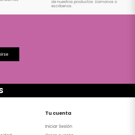
de nuestros productos. Llamanos o
escribenos.
birse
S
Tu cuenta
Iniciar Sesión