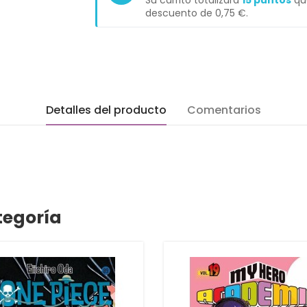
Su carrito totalizará
15
puntos
que
descuento de
0,75 €
.
Detalles del producto
Comentarios
tegoría