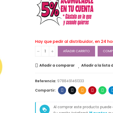
Hay que pedir al distribuidor, en 24 h
AÑADIR CARRITO
COMP
Añadir a comparar
Añadir a la lista
Referencia:
9788491461333
Al comprar este producto puede
loyalty