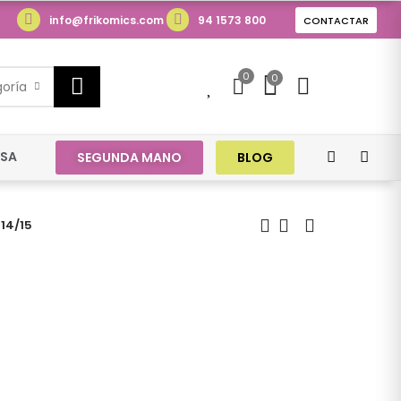
info@frikomics.com
94 1573 800
CONTACTAR
0
0
0
goría
ESA
SEGUNDA MANO
BLOG
 14/15