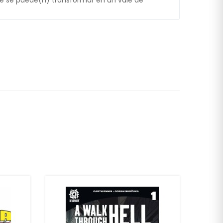
 se puede(n) transformar en un vale de