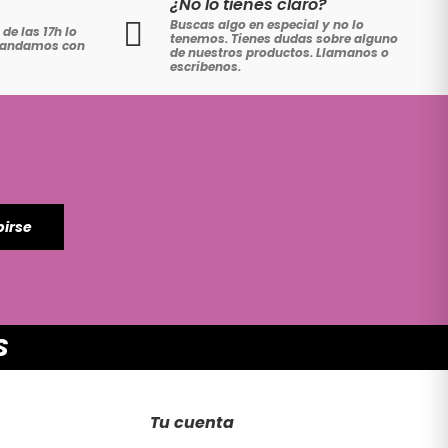
¿No lo tienes claro?
Buscas algo en especial y no lo
de las 17h lo
tenemos. Tienes dudas sobre alguno
 mandamos con
de nuestros productos. Llamanos o
escribenos.
birse
S
Tu cuenta