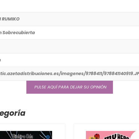
I RUMIKO
n Sobrecubierta
m
atic.azetadistribuciones.es/imagenes/9788411/978841140919
PULSE AQUÍ PARA DEJAR SU OPINIÓN
egoría