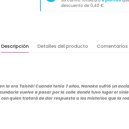
Su carrito totalizará
8
puntos
que
descuento de
0,40 €
.
Descripción
Detalles del producto
Comentarios
n la era Taishô! Cuando tenía 7 años, Nanoka sufrió un acci
undaria vuelve a pasar por la calle donde tuvo lugar el sinie
ji con quien tratará de dar respuesta a los misterios que la 