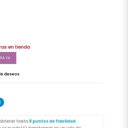
oras en tienda
RA YA
 de deseos
 obtener hasta
8
puntos de fidelidad
.