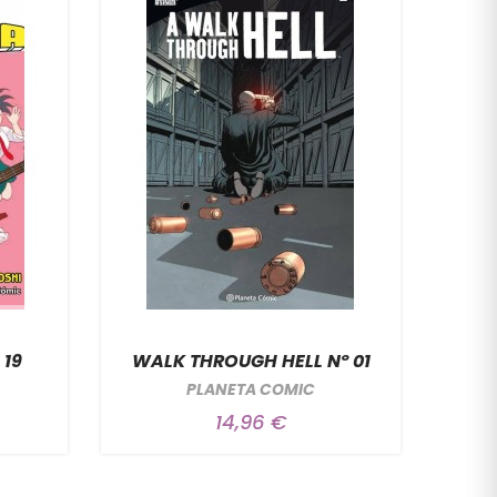
19
WALK THROUGH HELL Nº 01
BE
PLANETA COMIC
14,96 €