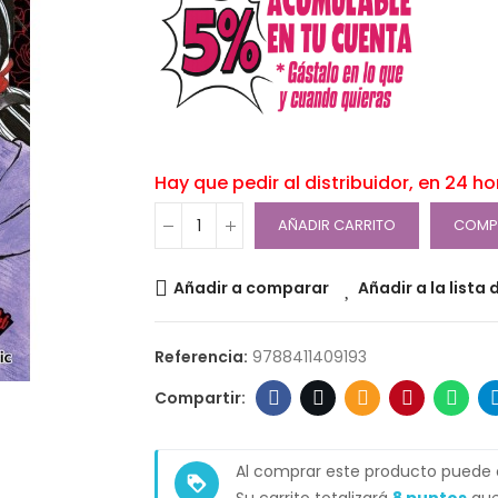
Hay que pedir al distribuidor, en 24 h
AÑADIR CARRITO
COMP
Añadir a comparar
Añadir a la lista
Referencia:
9788411409193
Al comprar este producto puede
loyalty