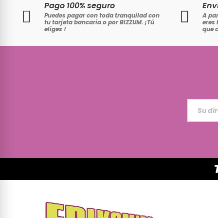
Pago 100% seguro
Env
Puedes pagar con toda tranquilad con
A par
tu tarjeta bancaria o por BIZZUM. ¡Tú
eres 
eliges
!
que 