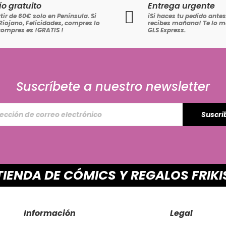
ío gratuito
Entrega urgente
tir de 60€ solo en Península. Si
iSi haces tu pedido antes 
Riojano, Felicidades, compres lo
recibes mañana! Te lo
compres es !GRATIS
!
GLS Express.
Suscríbete a nuestro newsletter
Suscri
TIENDA DE CÓMICS Y REGALOS FRIKI
Información
Legal