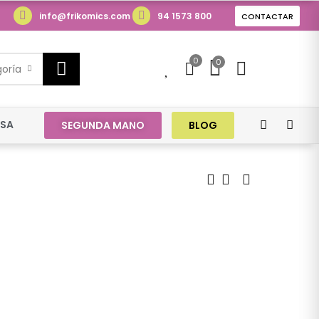
info@frikomics.com
94 1573 800
CONTACTAR
0
0
0
goría
ESA
SEGUNDA MANO
BLOG