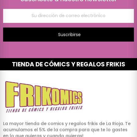
Suscribirse
TIENDA DE CÓMICS Y REGALOS FRIKIS
La mayor tienda de comics y regalos frikis de La Rioja. Te
acumulamos el 5% de la compra para que te lo gastes
en lo que quieras y cuando quieras!