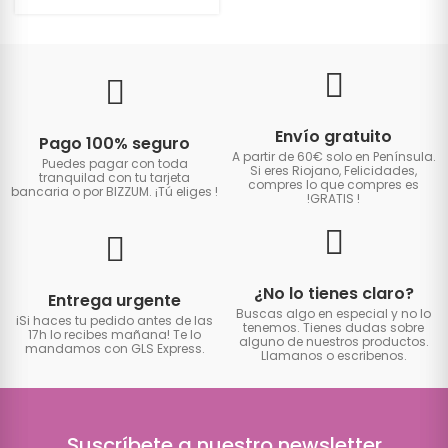
Envío gratuito
Pago 100% seguro
A partir de 60€ solo en Península.
Puedes pagar con toda
Si eres Riojano, Felicidades,
tranquilad con tu tarjeta
compres lo que compres es
bancaria o por BIZZUM. ¡Tú eliges
!
!GRATIS
!
¿No lo tienes claro?
Entrega urgente
Buscas algo en especial y no lo
iSi haces tu pedido antes de las
tenemos. Tienes dudas sobre
17h lo recibes mañana! Te lo
alguno de nuestros productos.
mandamos con GLS Express.
Llamanos o escribenos.
Suscríbete a nuestro newsletter