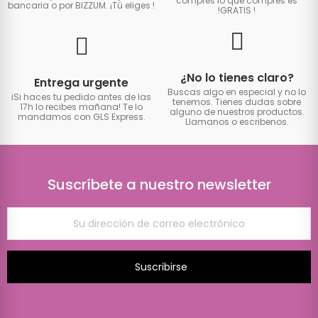
compres lo que compres es
bancaria o por BIZZUM. ¡Tú eliges
!
!GRATIS
!
¿No lo tienes claro?
Entrega urgente
Buscas algo en especial y no lo
iSi haces tu pedido antes de las
tenemos. Tienes dudas sobre
17h lo recibes mañana! Te lo
alguno de nuestros productos.
mandamos con GLS Express.
Llamanos o escribenos.
Suscríbete a nuestro newsletter
Suscribirse