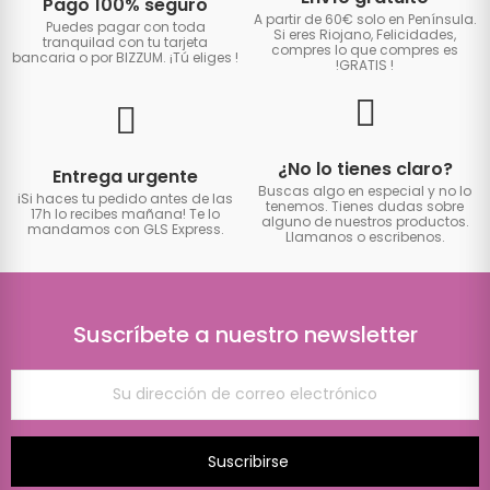
Pago 100% seguro
A partir de 60€ solo en Península.
Puedes pagar con toda
Si eres Riojano, Felicidades,
tranquilad con tu tarjeta
compres lo que compres es
bancaria o por BIZZUM. ¡Tú eliges
!
!GRATIS
!
¿No lo tienes claro?
Entrega urgente
Buscas algo en especial y no lo
iSi haces tu pedido antes de las
tenemos. Tienes dudas sobre
17h lo recibes mañana! Te lo
alguno de nuestros productos.
mandamos con GLS Express.
Llamanos o escribenos.
Suscríbete a nuestro newsletter
Suscribirse