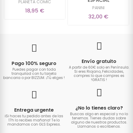
ESPACIAL
PLANETA COMIC
PANINI
18,95 €
32,00 €
Envío gratuito
Pago 100% seguro
A partir de 60€ solo en Península.
Puedes pagar con toda
Si eres Riojano, Felicidades,
tranquilad con tu tarjeta
compres lo que compres es
bancaria o por BIZZUM. ¡Tú eliges
!
!GRATIS
!
¿No lo tienes claro?
Entrega urgente
Buscas algo en especial y no lo
iSi haces tu pedido antes de las
tenemos. Tienes dudas sobre
17h lo recibes mañana! Te lo
alguno de nuestros productos.
mandamos con GLS Express.
Llamanos o escribenos.