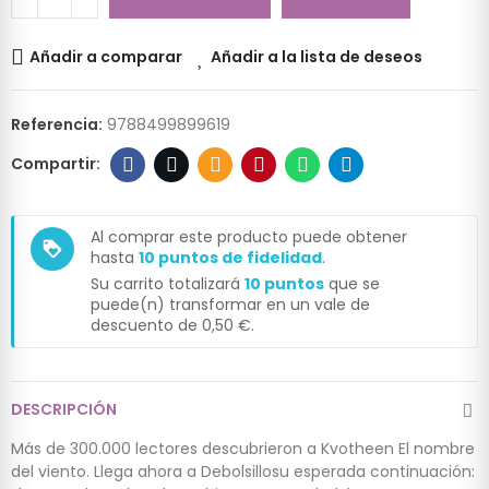
Añadir a comparar
Añadir a la lista de deseos
Referencia:
9788499899619
Al comprar este producto puede obtener
loyalty
hasta
10
puntos de fidelidad
.
Su carrito totalizará
10
puntos
que se
puede(n) transformar en un vale de
descuento de
0,50 €
.
DESCRIPCIÓN
Más de 300.000 lectores descubrieron a Kvotheen El nombre
del viento. Llega ahora a Debolsillosu esperada continuación: