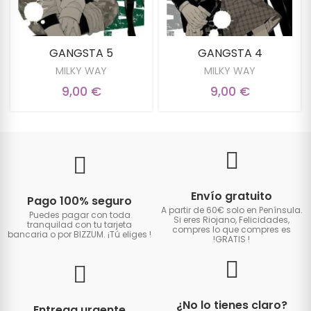
GANGSTA 5
GANGSTA 4
MILKY WAY
MILKY WAY
9,00 €
9,00 €
Envío gratuito
Pago 100% seguro
A partir de 60€ solo en Península.
Puedes pagar con toda
Si eres Riojano, Felicidades,
tranquilad con tu tarjeta
compres lo que compres es
bancaria o por BIZZUM. ¡Tú eliges
!
!GRATIS
!
¿No lo tienes claro?
Entrega urgente