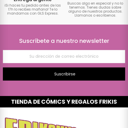
Buscas algo en especial y no lo
iSi haces tu pedido antes de las
tenemos. Tienes dudas sobre
17h lo recibes mañana! Te lo
alguno de nuestros productos.
mandamos con GLS Express.
Llamanos o escribenos.
Suscríbete a nuestro newsletter
Suscribirse
TIENDA DE CÓMICS Y REGALOS FRIKIS