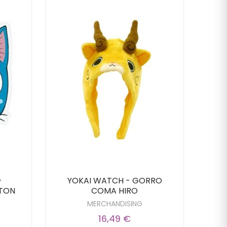
-
YOKAI WATCH - GORRO
Pa
ATON
COMA HIRO
MERCHANDISING
16,49 €