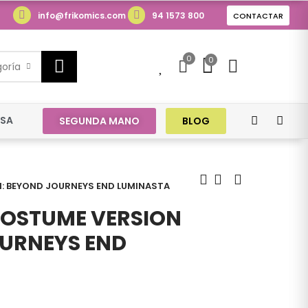
info@frikomics.com
94 1573 800
CONTACTAR
0
0
0
goría
ESA
SEGUNDA MANO
BLOG
N: BEYOND JOURNEYS END LUMINASTA
COSTUME VERSION
OURNEYS END