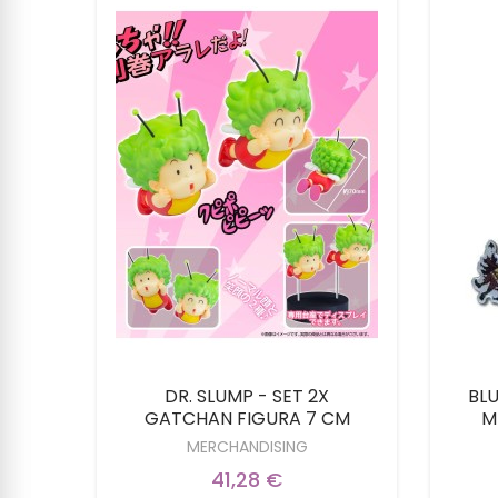
ulhu"
DR. SLUMP - SET 2X
BLU
GATCHAN FIGURA 7 CM
M
MERCHANDISING
41,28 €