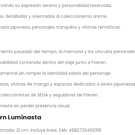
ervando su expresión serena y personalidad reservada.
es, detalladas y orientadas al coleccionismo anime.
ía japonesa, personajes tranquilos y vitrinas temáticas.
miento pausado del tiempo, la memoria y los vínculos personale
bilidad contenida dentro del viaje junto a Frieren.
mental sin romper la identidad sobria del personaje.
sía, vitrinas de manga y espacios dedicados a series japonesas
oleccionistas de SEGA y seguidores de Frieren.
asta sin perder presencia visual.
ern Luminasta
ximada: 21 cm. Incluye base. EAN: 4582733450391.