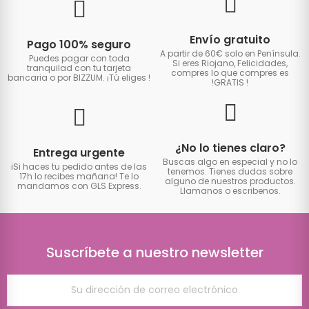
Envío gratuito
Pago 100% seguro
A partir de 60€ solo en Península.
Puedes pagar con toda
Si eres Riojano, Felicidades,
tranquilad con tu tarjeta
compres lo que compres es
bancaria o por BIZZUM. ¡Tú eliges
!
!GRATIS
!
¿No lo tienes claro?
Entrega urgente
Buscas algo en especial y no lo
iSi haces tu pedido antes de las
tenemos. Tienes dudas sobre
17h lo recibes mañana! Te lo
alguno de nuestros productos.
mandamos con GLS Express.
Llamanos o escribenos.
Suscríbete a nuestro newsletter