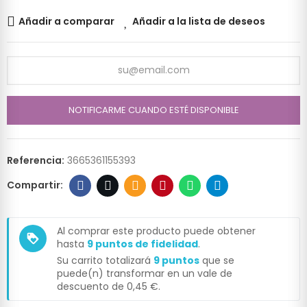
Añadir a comparar
Añadir a la lista de deseos
NOTIFICARME CUANDO ESTÉ DISPONIBLE
Referencia:
3665361155393
Al comprar este producto puede obtener
loyalty
hasta
9
puntos de fidelidad
.
Su carrito totalizará
9
puntos
que se
puede(n) transformar en un vale de
descuento de
0,45 €
.