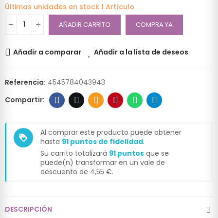
Últimas unidades en stock
1 Artículo
AÑADIR CARRITO
COMPRA YA
Añadir a comparar
Añadir a la lista de deseos
Referencia:
4545784043943
Al comprar este producto puede obtener
loyalty
hasta
91
puntos de fidelidad
.
Su carrito totalizará
91
puntos
que se
puede(n) transformar en un vale de
descuento de
4,55 €
.
DESCRIPCIÓN