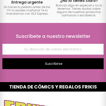
¿No lo tienes claro?
Entrega urgente
Buscas algo en especial y no lo
iSi haces tu pedido antes de las
tenemos. Tienes dudas sobre
17h lo recibes mañana! Te lo
alguno de nuestros productos.
mandamos con GLS Express.
Llamanos o escribenos.
Suscríbete a nuestro newsletter
Suscribirse
TIENDA DE CÓMICS Y REGALOS FRIKIS