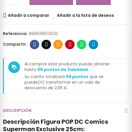
Añadir a comparar
Añadir a la lista de deseos
Referencia:
889698512633
Al comprar este producto puede obtener
loyalty
hasta
59
puntos de fidelidad
.
Su carrito totalizará
59
puntos
que se
puede(n) transformar en un vale de
descuento de
2,95 €
.
DESCRIPCIÓN
Descripción Figura POP DC Comics
Superman Exclusive 25cm: