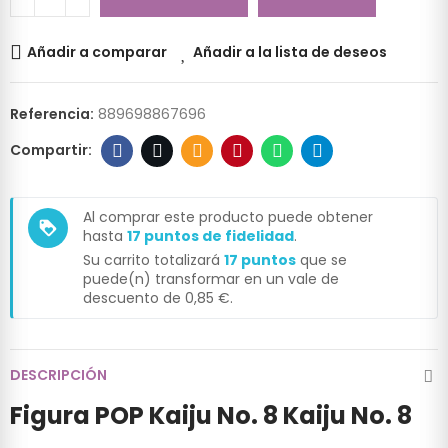
Añadir a comparar
Añadir a la lista de deseos
Referencia:
889698867696
Al comprar este producto puede obtener
loyalty
hasta
17
puntos de fidelidad
.
Su carrito totalizará
17
puntos
que se
puede(n) transformar en un vale de
descuento de
0,85 €
.
DESCRIPCIÓN
Figura POP Kaiju No. 8 Kaiju No. 8