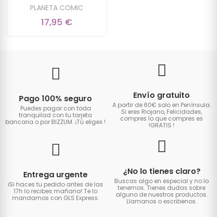
PLANETA COMIC
17,95 €
Envío gratuito
Pago 100% seguro
A partir de 60€ solo en Península.
Puedes pagar con toda
Si eres Riojano, Felicidades,
tranquilad con tu tarjeta
compres lo que compres es
bancaria o por BIZZUM. ¡Tú eliges
!
!GRATIS
!
¿No lo tienes claro?
Entrega urgente
Buscas algo en especial y no lo
iSi haces tu pedido antes de las
tenemos. Tienes dudas sobre
17h lo recibes mañana! Te lo
alguno de nuestros productos.
mandamos con GLS Express.
Llamanos o escribenos.