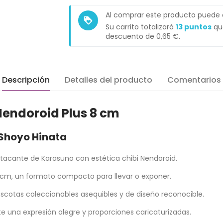
Al comprar este producto puede
loyalty
Su carrito totalizará
13
puntos
que
descuento de
0,65 €
.
Descripción
Detalles del producto
Comentarios
Nendoroid Plus 8 cm
 Shoyo Hinata
atacante de Karasuno con estética chibi Nendoroid.
cm, un formato compacto para llevar o exponer.
scotas coleccionables asequibles y de diseño reconocible.
e una expresión alegre y proporciones caricaturizadas.