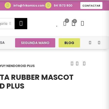
info@frikomics.com
94 1573 800
CONTACTAR
0
0
0
goría
ESA
SEGUNDA MANO
BLOG
YU!! NENDOROID PLUS
ATA RUBBER MASCOT
D PLUS