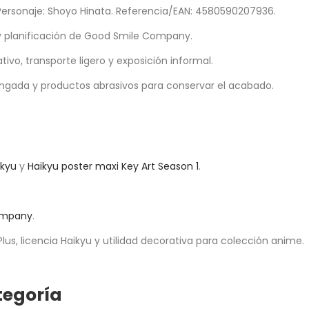
. Personaje: Shoyo Hinata. Referencia/EAN: 4580590207936.
y planificación de Good Smile Company.
o, transporte ligero y exposición informal.
ngada y productos abrasivos para conservar el acabado.
ikyu
y
Haikyu poster maxi Key Art Season 1
.
ompany
.
us, licencia Haikyu y utilidad decorativa para colección anime.
tegoría