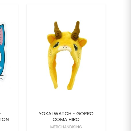
-
YOKAI WATCH - GORRO
Pa
ATON
COMA HIRO
MERCHANDISING