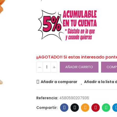
¡¡AGOTADO!! Si estas interesado pont
AÑADIR CARRITO
COMP
Añadir a comparar
Añadir a la lista
Referencia:
4580590207936