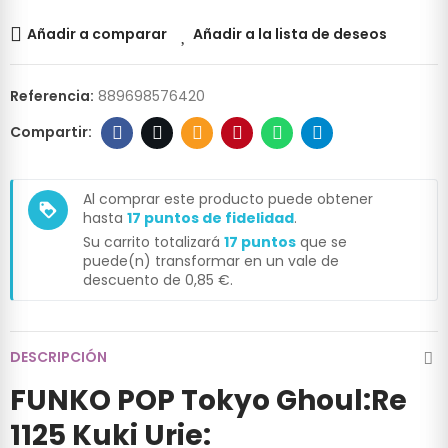
Añadir a comparar
Añadir a la lista de deseos
Referencia:
889698576420
Al comprar este producto puede obtener
loyalty
hasta
17
puntos de fidelidad
.
Su carrito totalizará
17
puntos
que se
puede(n) transformar en un vale de
descuento de
0,85 €
.
DESCRIPCIÓN
FUNKO POP Tokyo Ghoul:Re
1125 Kuki Urie: