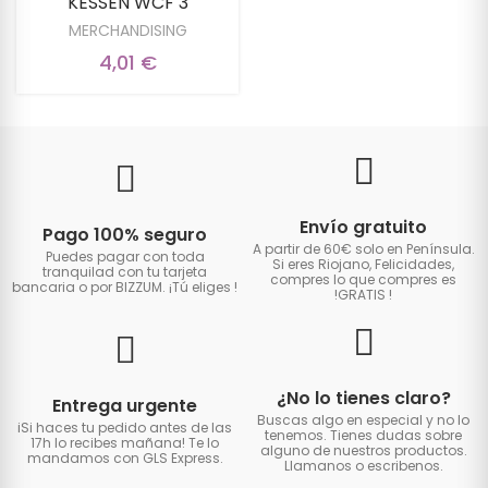
KESSEN WCF 3
MERCHANDISING
4,01 €
Envío gratuito
Pago 100% seguro
A partir de 60€ solo en Península.
Puedes pagar con toda
Si eres Riojano, Felicidades,
tranquilad con tu tarjeta
compres lo que compres es
bancaria o por BIZZUM. ¡Tú eliges
!
!GRATIS
!
¿No lo tienes claro?
Entrega urgente
Buscas algo en especial y no lo
iSi haces tu pedido antes de las
tenemos. Tienes dudas sobre
17h lo recibes mañana! Te lo
alguno de nuestros productos.
mandamos con GLS Express.
Llamanos o escribenos.