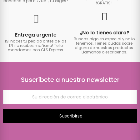
bancaria o por BIZZUM. ¡Tú eliges
!
!GRATIS
!
¿No lo tienes claro?
Entrega urgente
Buscas algo en especial y no lo
iSi haces tu pedido antes de las
tenemos. Tienes dudas sobre
17h lo recibes mañana! Te lo
alguno de nuestros productos.
mandamos con GLS Express.
Llamanos o escribenos.
Suscríbete a nuestro newsletter
Suscribirse