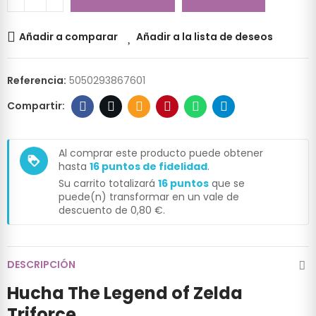
Añadir a comparar
Añadir a la lista de deseos
Referencia:
5050293867601
Al comprar este producto puede obtener
loyalty
hasta
16
puntos de fidelidad
.
Su carrito totalizará
16
puntos
que se
puede(n) transformar en un vale de
descuento de
0,80 €
.
DESCRIPCIÓN
Hucha The Legend of Zelda
Triforce