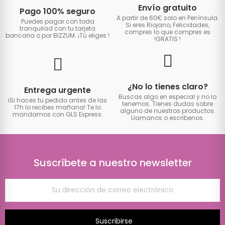
Envío gratuito
Pago 100% seguro
A partir de 60€ solo en Península.
Puedes pagar con toda
Si eres Riojano, Felicidades,
tranquilad con tu tarjeta
compres lo que compres es
bancaria o por BIZZUM. ¡Tú eliges
!
!GRATIS
!
¿No lo tienes claro?
Entrega urgente
Buscas algo en especial y no lo
iSi haces tu pedido antes de las
tenemos. Tienes dudas sobre
17h lo recibes mañana! Te lo
alguno de nuestros productos.
mandamos con GLS Express.
Llamanos o escribenos.
Suscríbete a nuestro newsletter
Suscribirse