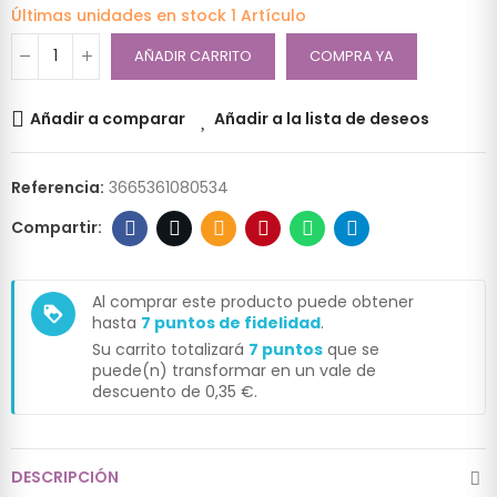
Últimas unidades en stock
1 Artículo
AÑADIR CARRITO
COMPRA YA
Añadir a comparar
Añadir a la lista de deseos
Referencia:
3665361080534
Al comprar este producto puede obtener
loyalty
hasta
7
puntos de fidelidad
.
Su carrito totalizará
7
puntos
que se
puede(n) transformar en un vale de
descuento de
0,35 €
.
DESCRIPCIÓN