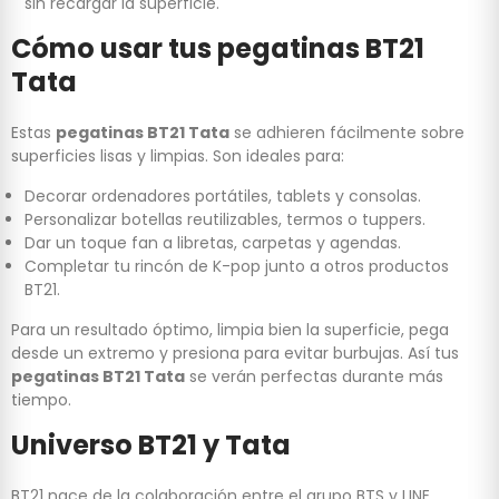
sin recargar la superficie.
Cómo usar tus pegatinas BT21
Tata
Estas
pegatinas BT21 Tata
se adhieren fácilmente sobre
superficies lisas y limpias. Son ideales para:
Decorar ordenadores portátiles, tablets y consolas.
Personalizar botellas reutilizables, termos o tuppers.
Dar un toque fan a libretas, carpetas y agendas.
Completar tu rincón de K-pop junto a otros productos
BT21.
Para un resultado óptimo, limpia bien la superficie, pega
desde un extremo y presiona para evitar burbujas. Así tus
pegatinas BT21 Tata
se verán perfectas durante más
tiempo.
Universo BT21 y Tata
BT21 nace de la colaboración entre el grupo BTS y LINE