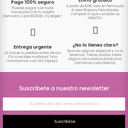
Envío gratuito
Pago 100% seguro
A partir de 60€ solo en Península.
Puedes pagar con toda
Si eres Riojano, Felicidades,
tranquilad con tu tarjeta
compres lo que compres es
bancaria o por BIZZUM. ¡Tú eliges
!
!GRATIS
!
¿No lo tienes claro?
Entrega urgente
Buscas algo en especial y no lo
iSi haces tu pedido antes de las
tenemos. Tienes dudas sobre
17h lo recibes mañana! Te lo
alguno de nuestros productos.
mandamos con GLS Express.
Llamanos o escribenos.
Suscríbete a nuestro newsletter
Suscribirse