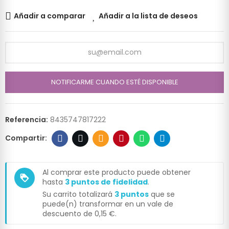
Añadir a comparar
Añadir a la lista de deseos
NOTIFICARME CUANDO ESTÉ DISPONIBLE
Referencia:
8435747817222
Al comprar este producto puede obtener
loyalty
hasta
3
puntos de fidelidad
.
Su carrito totalizará
3
puntos
que se
puede(n) transformar en un vale de
descuento de
0,15 €
.