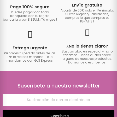
Envío gratuito
Pago 100% seguro
A partir de 60€ solo en Península.
Puedes pagar con toda
Si eres Riojano, Felicidades,
tranquilad con tu tarjeta
compres lo que compres es
bancaria o por BIZZUM. ¡Tú eliges
!
!GRATIS
!
¿No lo tienes claro?
Entrega urgente
Buscas algo en especial y no lo
iSi haces tu pedido antes de las
tenemos. Tienes dudas sobre
17h lo recibes mañana! Te lo
alguno de nuestros productos.
mandamos con GLS Express.
Llamanos o escribenos.
Suscríbete a nuestro newsletter
Suscribirse