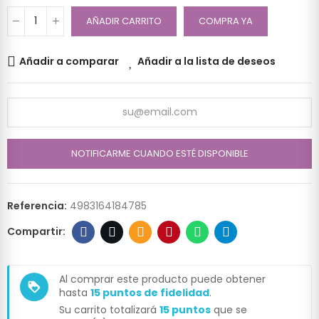
AÑADIR CARRITO
COMPRA YA
Añadir a comparar
Añadir a la lista de deseos
NOTIFICARME CUANDO ESTÉ DISPONIBLE
Referencia:
4983164184785
Al comprar este producto puede obtener
loyalty
hasta
15
puntos de fidelidad
.
Su carrito totalizará
15
puntos
que se