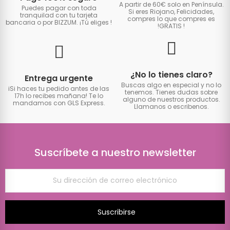
A partir de 60€ solo en Península.
Puedes pagar con toda
Si eres Riojano, Felicidades,
tranquilad con tu tarjeta
compres lo que compres es
bancaria o por BIZZUM. ¡Tú eliges
!
!GRATIS
!
¿No lo tienes claro?
Entrega urgente
Buscas algo en especial y no lo
iSi haces tu pedido antes de las
tenemos. Tienes dudas sobre
17h lo recibes mañana! Te lo
alguno de nuestros productos.
mandamos con GLS Express.
Llamanos o escribenos.
Suscríbete a nuestro newsletter
Suscribirse