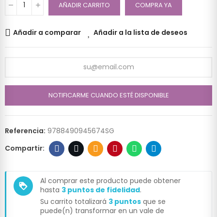
AÑADIR CARRITO
COMPRA YA
Añadir a comparar
Añadir a la lista de deseos
NOTIFICARME CUANDO ESTÉ DISPONIBLE
Referencia:
9788490945674SG
Al comprar este producto puede obtener
loyalty
hasta
3
puntos de fidelidad
.
Su carrito totalizará
3
puntos
que se
puede(n) transformar en un vale de