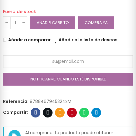
Fuera de stock
AÑADIR CARRITO
COMPRA YA
Añadir a comparar
Añadir a la lista de deseos
NOTIFICARME CUANDO ESTÉ DISPONIBLE
Referencia:
9788467945324SM
Al comprar este producto puede obtener
loyalty