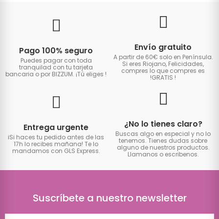
Envío gratuito
Pago 100% seguro
A partir de 60€ solo en Península.
Puedes pagar con toda
Si eres Riojano, Felicidades,
tranquilad con tu tarjeta
compres lo que compres es
bancaria o por BIZZUM. ¡Tú eliges
!
!GRATIS
!
¿No lo tienes claro?
Entrega urgente
Buscas algo en especial y no lo
iSi haces tu pedido antes de las
tenemos. Tienes dudas sobre
17h lo recibes mañana! Te lo
alguno de nuestros productos.
mandamos con GLS Express.
Llamanos o escribenos.
Suscríbete a nuestro newsletter