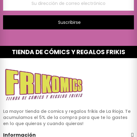
Suscribirse
TIENDA DE CÓMICS Y REGALOS FRIKIS
La mayor tienda de comics y regalos frikis de La Rioja. Te
acumulamos el 5% de la compra para que te lo gastes
en lo que quieras y cuando quieras!
Información