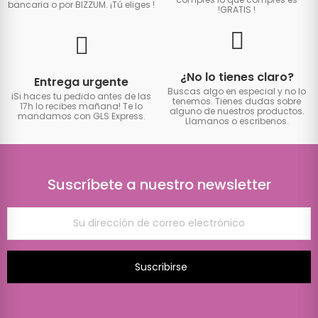
bancaria o por BIZZUM. ¡Tú eliges
!
!GRATIS
!
¿No lo tienes claro?
Entrega urgente
Buscas algo en especial y no lo
iSi haces tu pedido antes de las
tenemos. Tienes dudas sobre
17h lo recibes mañana! Te lo
alguno de nuestros productos.
mandamos con GLS Express.
Llamanos o escribenos.
Suscríbete a nuestro newsletter
Suscribirse