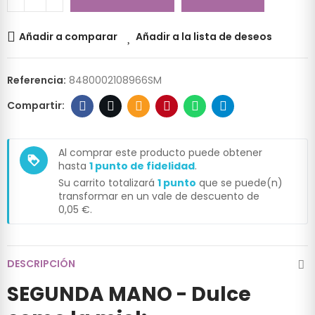
Añadir a comparar
Añadir a la lista de deseos
Referencia:
8480002108966SM
Al comprar este producto puede obtener
loyalty
hasta
1
punto de fidelidad
.
Su carrito totalizará
1
punto
que se puede(n)
transformar en un vale de descuento de
0,05 €
.
DESCRIPCIÓN
SEGUNDA MANO - Dulce