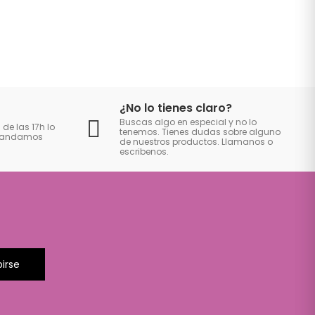
¿No lo tienes claro?
Buscas algo en especial y no lo
 de las 17h lo
tenemos. Tienes dudas sobre alguno
 mandamos
de nuestros productos. Llamanos o
escribenos.
birse