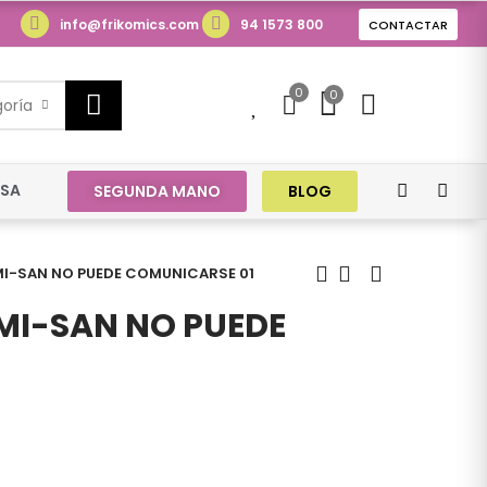
info@frikomics.com
94 1573 800
CONTACTAR
0
0
0
goría
ESA
SEGUNDA MANO
BLOG
I-SAN NO PUEDE COMUNICARSE 01
I-SAN NO PUEDE