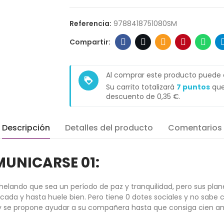
Referencia:
9788418751080SM
Al comprar este producto puede
loyalty
Su carrito totalizará
7
puntos
que
descuento de
0,35 €
.
Descripción
Detalles del producto
Comentarios
UNICARSE 01:
elando que sea un período de paz y tranquilidad, pero sus pla
ducada y hasta huele bien. Pero tiene 0 dotes sociales y no sab
 se propone ayudar a su compañera hasta que consiga cien ami