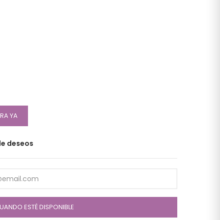
RA YA
 de deseos
UANDO ESTÉ DISPONIBLE