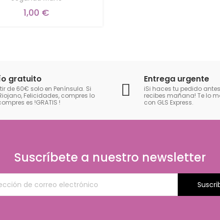
1,00 €
ío gratuito
Entrega urgente
tir de 60€ solo en Península. Si
iSi haces tu pedido antes
Riojano, Felicidades, compres lo
recibes mañana! Te lo
compres es !GRATIS
!
con GLS Express.
Suscríbete a nuestro newsletter
Suscri